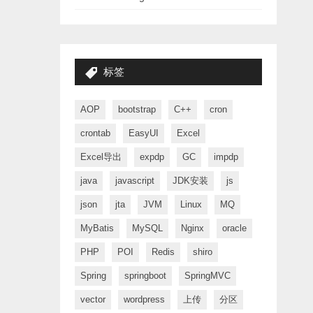
标签
AOP
bootstrap
C++
cron
crontab
EasyUI
Excel
Excel导出
expdp
GC
impdp
java
javascript
JDK安装
js
json
jta
JVM
Linux
MQ
MyBatis
MySQL
Nginx
oracle
PHP
POI
Redis
shiro
Spring
springboot
SpringMVC
vector
wordpress
上传
分区