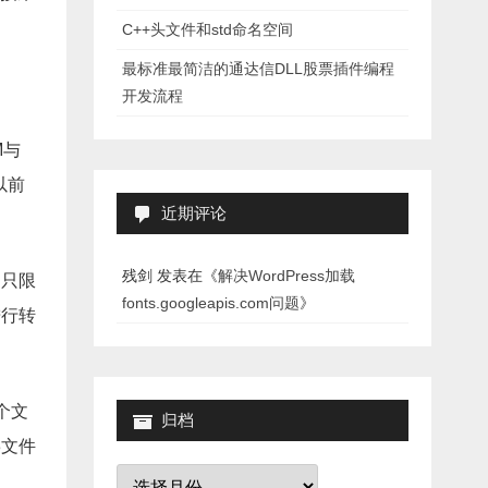
C++头文件和std命名空间
最标准最简洁的通达信DLL股票插件编程
开发流程
M与
以前
近期评论
残剑
发表在《
解决WordPress加载
名只限
fonts.googleapis.com问题
》
进行转
个文
归档
3文件
归