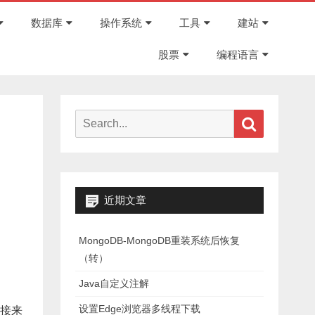
Skip
to
数据库
操作系统
工具
建站
content
股票
编程语言
Search
Search
for:
近期文章
MongoDB-MongoDB重装系统后恢复
（转）
Java自定义注解
设置Edge浏览器多线程下载
接来