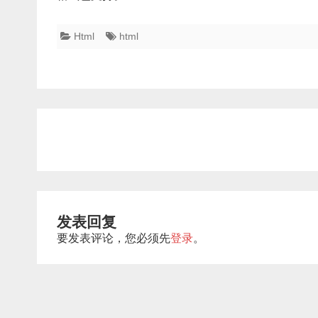
Html
html
文
章
导
航
发表回复
要发表评论，您必须先
登录
。