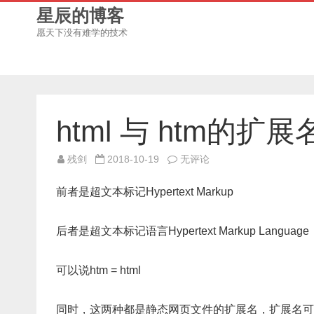
星辰的博客
愿天下没有难学的技术
html 与 htm的
html
残剑
2018-10-19
无评论
与
htm
的
前者是超文本标记Hypertext Markup
扩
展
名
网
后者是超文本标记语言Hypertext Markup Language
页
文
件
区
可以说htm = html
别
同时，这两种都是静态网页文件的扩展名，扩展名可