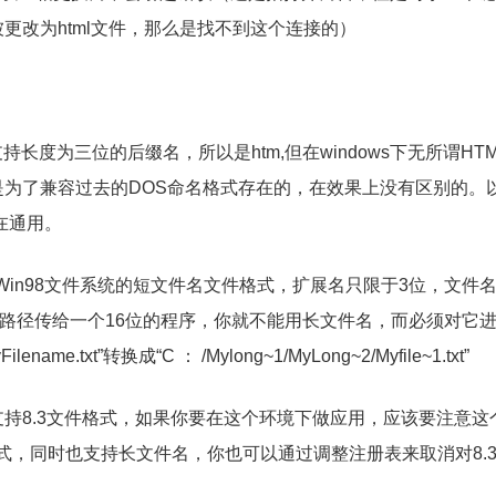
被更改为html文件，那么是找不到这个连接的）
持长度为三位的后缀名，所以是htm,但在windows下无所谓HT
tm是为了兼容过去的DOS命名格式存在的，在效果上没有区别的。
在通用。
5或Win98文件系统的短文件名文件格式，扩展名只限于3位，文件
个路径传给一个16位的程序，你就不能用长文件名，而必须对它
ename.txt”转换成“C ： /Mylong~1/MyLong~2/Myfile~1.txt”
只支持8.3文件格式，如果你要在这个环境下做应用，应该要注意这
式，同时也支持长文件名，你也可以通过调整注册表来取消对8.