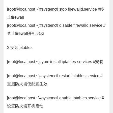
[root@localhost ~]#systemctl stop firewalld.service //停
止firewall
[root@localhost ~]#systemctl disable firewalld.service //
禁止firewall开机启动
2.安装iptables
[root@localhost ~]#yum install iptables-services //安装
[root@localhost ~]#systemctl restart iptables.service #
重启防火墙使配置生效
[root@localhost ~]#systemctl enable iptables.service #
设置防火墙开机启动