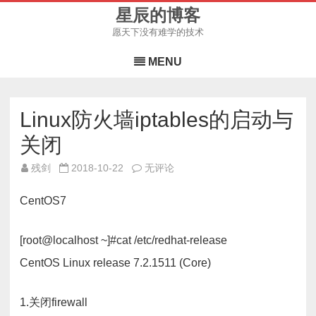
星辰的博客
愿天下没有难学的技术
Skip
to
MENU
content
Linux防火墙iptables的启动与
关闭
Linux
残剑
2018-10-22
无评论
防
火
墙
CentOS7
iptables
的
启
动
[root@localhost ~]#cat /etc/redhat-release
与
关
CentOS Linux release 7.2.1511 (Core)
闭
1.关闭firewall