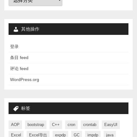
类
其他操作
登录
条目 feed
评论 feed
WordPress.org
标签
AOP
bootstrap
C++
cron
crontab
EasyUI
Excel
Excel导出
expdp
GC
impdp
java