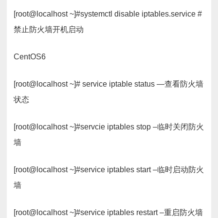
[root@localhost ~]#systemctl disable iptables.service #
禁止防火墙开机启动
CentOS6
[root@localhost ~]# service iptable status —查看防火墙
状态
[root@localhost ~]#servcie iptables stop –临时关闭防火
墙
[root@localhost ~]#service iptables start –临时启动防火
墙
[root@localhost ~]#service iptables restart –重启防火墙