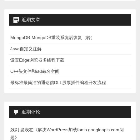
近期文章
MongoDB-MongoDB重装系统后恢复（转）
Java自定义注解
设置Edge浏览器多线程下载
C++头文件和std命名空间
最标准最简洁的通达信DLL股票插件编程开发流程
近期评论
残剑
发表在《
解决WordPress加载fonts.googleapis.com问
题
》