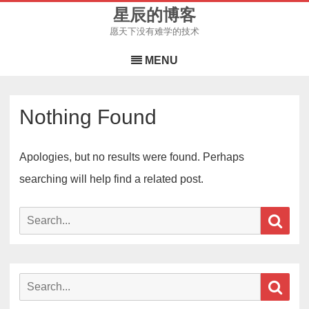
星辰的博客
愿天下没有难学的技术
Skip
to
MENU
content
Nothing Found
Apologies, but no results were found. Perhaps
searching will help find a related post.
Sear
Search
for:
Search
Sear
for: