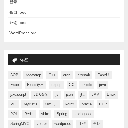
登录
条目 feed
评论 feed
WordPress.org
标签
AOP
bootstrap
C++
cron
crontab
EasyUI
Excel
Excel导出
expdp
GC
impdp
java
javascript
JDK安装
js
json
jta
JVM
Linux
MQ
MyBatis
MySQL
Nginx
oracle
PHP
POI
Redis
shiro
Spring
springboot
SpringMVC
vector
wordpress
上传
分区