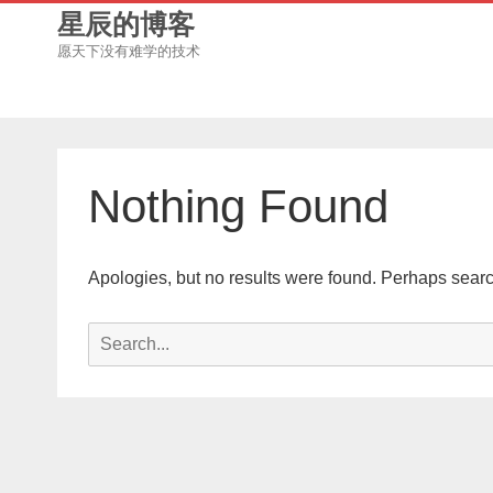
星辰的博客
愿天下没有难学的技术
Nothing Found
Apologies, but no results were found. Perhaps searchi
Search
for: