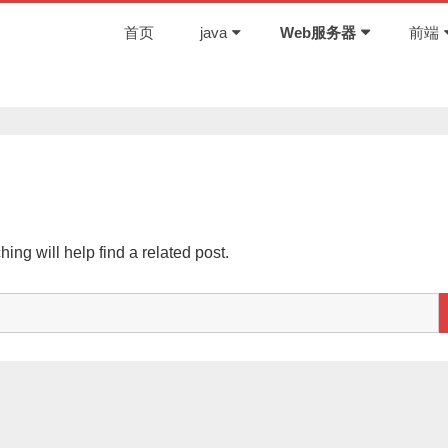
首页
java
Web服务器
前端
ng will help find a related post.