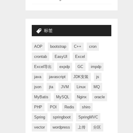
标签
AOP
bootstrap
C++
cron
crontab
EasyUI
Excel
Excel导出
expdp
GC
impdp
java
javascript
JDK安装
js
json
jta
JVM
Linux
MQ
MyBatis
MySQL
Nginx
oracle
PHP
POI
Redis
shiro
Spring
springboot
SpringMVC
vector
wordpress
上传
分区