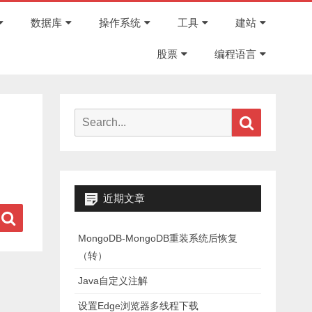
Skip
to
数据库
操作系统
工具
建站
content
股票
编程语言
Search
Search
for:
近期文章
Search
MongoDB-MongoDB重装系统后恢复
（转）
Java自定义注解
设置Edge浏览器多线程下载