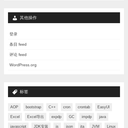
其他操作
登录
条目 feed
评论 feed
WordPress.org
标签
AOP
bootstrap
C++
cron
crontab
EasyUI
Excel
Excel导出
expdp
GC
impdp
java
javascript
JDK安装
js
json
jta
JVM
Linux