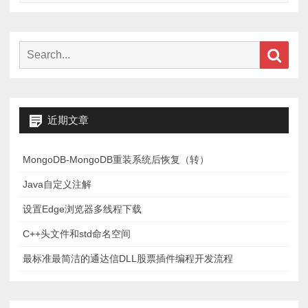
务
实
现
Search
Sear
（node-
for:
schedule)
近期文章
MongoDB-MongoDB重装系统后恢复（转）
Java自定义注解
设置Edge浏览器多线程下载
C++头文件和std命名空间
最标准最简洁的通达信DLL股票插件编程开发流程