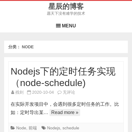
星辰的博客
愿天下没有难学的技术
Skip
to
MENU
content
分类：
NODE
Nodejs下的定时任务实现
（node-schedule)
Nodejs
残剑
2020-10-04
无评论
下
在实际开发项目中，会遇到很多定时任务的工作。比
的
如：定时导出某…
Read more »
定
时
Node
,
前端
Nodejs
,
schedule
任