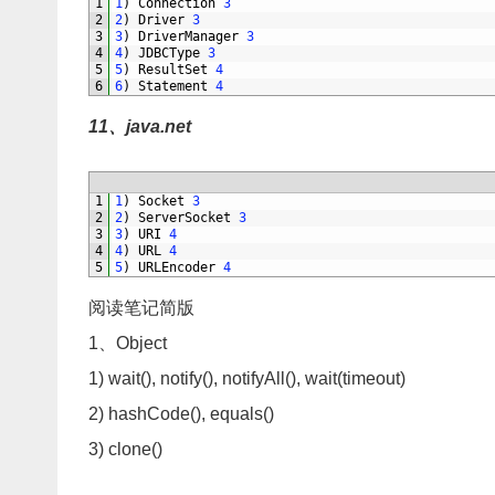
1
1
)
Connection
3
2
2
)
Driver
3
3
3
)
DriverManager
3
4
4
)
JDBCType
3
5
5
)
ResultSet
4
6
6
)
Statement
4
11、java.net
1
1
)
Socket
3
2
2
)
ServerSocket
3
3
3
)
URI
4
4
4
)
URL
4
5
5
)
URLEncoder
4
阅读笔记简版
1、Object
1) wait(), notify(), notifyAll(), wait(timeout)
2) hashCode(), equals()
3) clone()