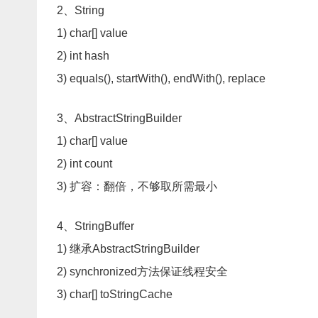
2、String
1) char[] value
2) int hash
3) equals(), startWith(), endWith(), replace
3、AbstractStringBuilder
1) char[] value
2) int count
3) 扩容：翻倍，不够取所需最小
4、StringBuffer
1) 继承AbstractStringBuilder
2) synchronized方法保证线程安全
3) char[] toStringCache