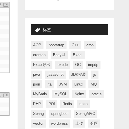
标签
AOP
bootstrap
C++
cron
crontab
EasyUI
Excel
Excel导出
expdp
GC
impdp
java
javascript
JDK安装
js
json
jta
JVM
Linux
MQ
MyBatis
MySQL
Nginx
oracle
PHP
POI
Redis
shiro
Spring
springboot
SpringMVC
vector
wordpress
上传
分区