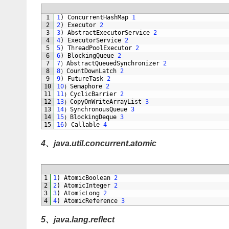
1
1
)
ConcurrentHashMap
1
2
2
)
Executor
2
3
3
)
AbstractExecutorService
2
4
4
)
ExecutorService
2
5
5
)
ThreadPoolExecutor
2
6
6
)
BlockingQueue
2
7
7
）
AbstractQueuedSynchronizer
2
8
8
）
CountDownLatch
2
9
9
)
FutureTask
2
10
10
）
Semaphore
2
11
11
）
CyclicBarrier
2
12
13
）
CopyOnWriteArrayList
3
13
14
）
SynchronousQueue
3
14
15
）
BlockingDeque
3
15
16
)
Callable
4
4、java.util.concurrent.atomic
1
1
)
AtomicBoolean
2
2
2
)
AtomicInteger
2
3
3
)
AtomicLong
2
4
4
)
AtomicReference
3
5、java.lang.reflect