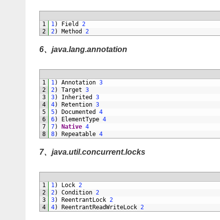
1
1
)
Field
2
2
2
)
Method
2
6、java.lang.annotation
1
1
)
Annotation
3
2
2
)
Target
3
3
3
)
Inherited
3
4
4
)
Retention
3
5
5
)
Documented
4
6
6
)
ElementType
4
7
7
)
Native
4
8
8
)
Repeatable
4
7、java.util.concurrent.locks
1
1
)
Lock
2
2
2
)
Condition
2
3
3
)
ReentrantLock
2
4
4
)
ReentrantReadWriteLock
2