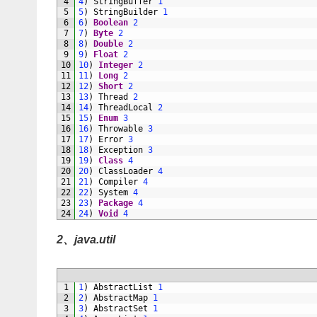
4
4
)
StringBuffer
1
5
5
)
StringBuilder
1
6
6
)
Boolean
2
7
7
)
Byte
2
8
8
)
Double
2
9
9
)
Float
2
10
10
)
Integer
2
11
11
)
Long
2
12
12
)
Short
2
13
13
)
Thread
2
14
14
)
ThreadLocal
2
15
15
)
Enum
3
16
16
)
Throwable
3
17
17
)
Error
3
18
18
)
Exception
3
19
19
)
Class
4
20
20
)
ClassLoader
4
21
21
)
Compiler
4
22
22
)
System
4
23
23
)
Package
4
24
24
)
Void
4
2、java.util
1
1
)
AbstractList
1
2
2
)
AbstractMap
1
3
3
)
AbstractSet
1