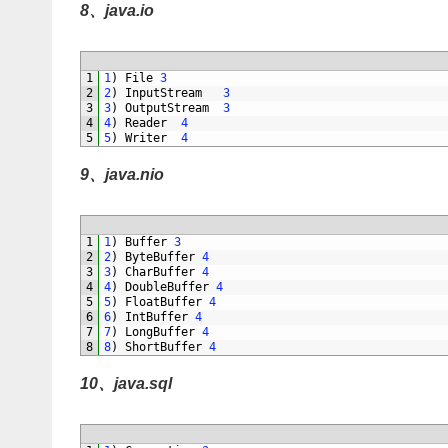
8、java.io
1
1
)
File
3
2
2
)
InputStream
3
3
3
)
OutputStream
3
4
4
)
Reader
4
5
5
)
Writer
4
9、java.nio
1
1
)
Buffer
3
2
2
)
ByteBuffer
4
3
3
)
CharBuffer
4
4
4
)
DoubleBuffer
4
5
5
)
FloatBuffer
4
6
6
)
IntBuffer
4
7
7
)
LongBuffer
4
8
8
)
ShortBuffer
4
10、java.sql