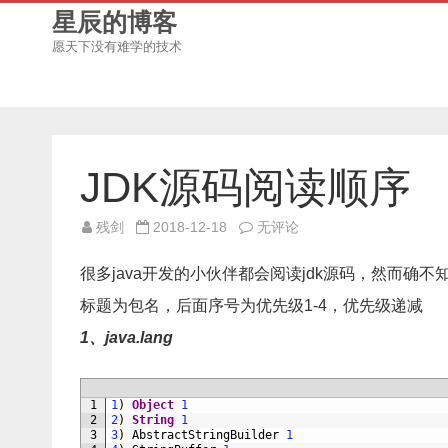
星辰的博客
愿天下没有难学的技术
JDK源码阅读顺序
JDK
残剑
2018-12-18
无评论
源
码
阅
很多java开发的小伙伴都会阅读jdk源码，然而
读
顺
标题为包名，后面序号为优先级1-4，优先级递减
序
1、java.lang
1
1
)
Object
1
2
2
)
String
1
3
3
)
AbstractStringBuilder
1