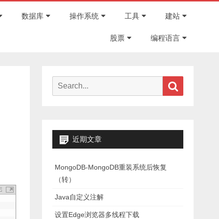
Skip
to
数据库
操作系统
工具
建站
content
股票
编程语言
Search
Search
for:
。
近期文章
MongoDB-MongoDB重装系统后恢复
（转）
Java自定义注解
设置Edge浏览器多线程下载