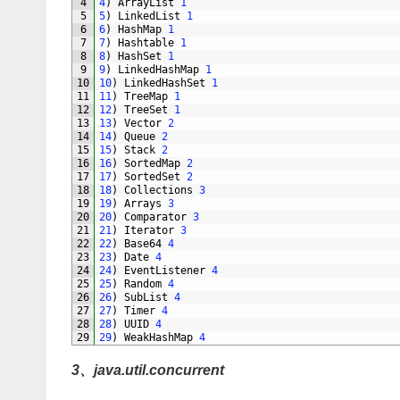
4
4
)
ArrayList
1
5
5
)
LinkedList
1
6
6
)
HashMap
1
7
7
)
Hashtable
1
8
8
)
HashSet
1
9
9
)
LinkedHashMap
1
10
10
)
LinkedHashSet
1
11
11
)
TreeMap
1
12
12
)
TreeSet
1
13
13
)
Vector
2
14
14
)
Queue
2
15
15
)
Stack
2
16
16
)
SortedMap
2
17
17
)
SortedSet
2
18
18
)
Collections
3
19
19
)
Arrays
3
20
20
)
Comparator
3
21
21
)
Iterator
3
22
22
)
Base64
4
23
23
)
Date
4
24
24
)
EventListener
4
25
25
)
Random
4
26
26
)
SubList
4
27
27
)
Timer
4
28
28
)
UUID
4
29
29
)
WeakHashMap
4
3、java.util.concurrent