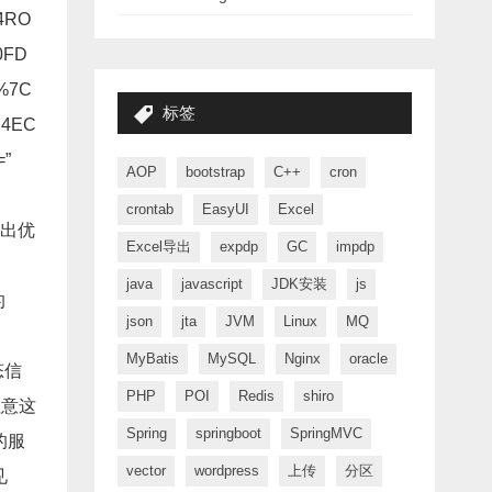
4RO
0FD
%7C
标签
u4EC
=”
AOP
bootstrap
C++
cron
crontab
EasyUI
Excel
提出优
Excel导出
expdp
GC
impdp
java
javascript
JDK安装
js
的
json
jta
JVM
Linux
MQ
MyBatis
MySQL
Nginx
oracle
态信
PHP
POI
Redis
shiro
注意这
Spring
springboot
SpringMVC
的服
vector
wordpress
上传
分区
见