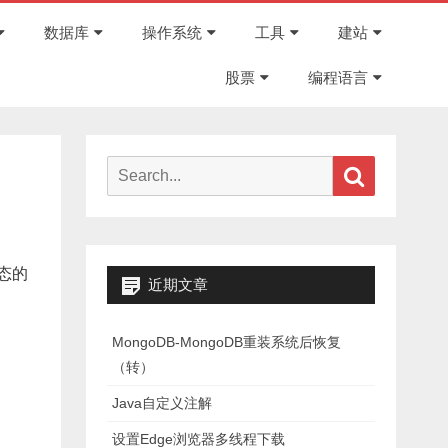
Skip
to
数据库
操作系统
工具
建站
content
股票
编程语言
Search
Search
for:
状态的
近期文章
MongoDB-MongoDB重装系统后恢复
（转）
Java自定义注解
设置Edge浏览器多线程下载