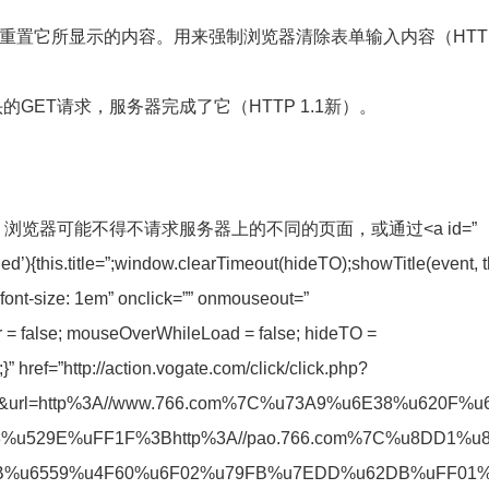
，但浏览器应该重置它所显示的内容。用来强制浏览器清除表单输入内容（HTT
Range头的GET请求，服务器完成了它（HTTP 1.1新）。
览器可能不得不请求服务器上的不同的页面，或通过<a id=”
d’){this.title=”;window.clearTimeout(hideTO);showTitle(event, t
nt-size: 1em” onclick=”” onmouseout=”
r = false; mouseOverWhileLoad = false; hideTO =
 href=”http://action.vogate.com/click/click.php?
k=1&url=http%3A//www.766.com%7C%u73A9%u6E38%u620F%u
u529E%uFF1F%3Bhttp%3A//pao.766.com%7C%u8DD1%u
B%u6559%u4F60%u6F02%u79FB%u7EDD%u62DB%uFF01