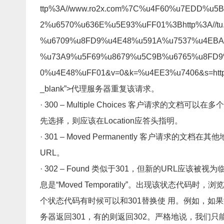
ttp%3A//www.ro2x.com%7C%u4F60%u7EDD%u
2%u6570%u636E%u5E93%uFF01%3Bhttp%3A//
%u6709%u8FD9%u4E48%u591A%u7537%u4EBA%
%u73A9%u5F69%u8679%u5C9B%u6765%u8FD
0%u4E48%uFF01&v=0&k=%u4EE3%u7406&s=http%3A/
_blank”>代理服务器重复该请求。
· 300 – Multiple Choices 客户请求
先选择，则应该在Location应答头指明。
· 301 – Moved Permanently 客户请求的
URL。
· 302 – Found 类似于301，但新的URL应
息是“Moved Temporatily”。出现该状态
个状态代码有时候可以和301替换使 用。例如，如果浏览器
务器返回301，有的则返回302。严格地说，我们