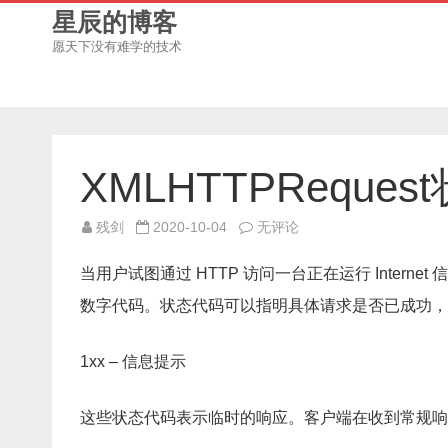
星辰的博客
愿天下没有难学的技术
XMLHTTPReques
XMLHTTPRequest
残剑
2020-10-04
无评论
状
态
status
当用户试图通过 HTTP 访问一台正在运行 Internet
完
整
数字代码。状态代码可以指明具体请求是否已成功，
列
表
1xx – 信息提示
这些状态代码表示临时的响应。客户端在收到常规响应