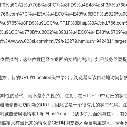
5BF9%u6CA1%u770B%u8FC7%u8FD9%u4E48%u5F3A%u768
tu.766.com%7C%u4E3A%u4EC0%u4E48%u6BCF%u5929%u9
u6765%u8FD9%u91CC%uFF1F%3Bhttp%3A//chd.766.com
9%u91CC%u770B%u3002%u8981%u4EC0%u4E48%u6709%
/www.023si.com/html/79/t-13279.html&rn=942481″ target
的文档可以在多个位置找到，这些位置已经在返回的文档内列出。如果服务器要
文档在其他地方，新的URL在Location头中给出，浏览器应该自动地访问新
该被视为临时性的替代，而不是永久性的。注意，在HTTP1.0中对应的状
代码时，浏览器能够自动访问新的URL，因此它是一个很有用的状态代码。
错误地请求 http://host/~user （缺少了后面的斜杠），有
只能假定只有当原来的请求是GET时浏览器才会自动重定向。请参