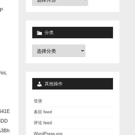
档
P
分类
分
类
his,
其他操作
登录
641E
条目 feed
8DD
评论 feed
%3Bh
WordPress.org