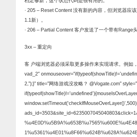
档足够新，这个状态代码是很有用的。
· 205 – Reset Content 没有新的内容
1.1新）。
· 206 – Partial Content 客户发送了一个带有
3xx – 重定向
客 户端浏览器必须采取更多操作来实现请求。例如，浏
vad_2″ onmouseover=”if(typeof(showTitle)!=’undefine
2,”);}” title=”网络游戏没攻略？ @Vogate.com” style=”fo
if(typeof(showTitle)!=’undefined’){mouseIsOverLaye
window.setTimeout(‘checkIfMouseOverLayer()’,500);}”
ads_id=3503&site_id=6235007045040803&clic
%u4E0D%u5B9A%u653B%u7565%u600E%u4E48%
1%u5361%u4E01%u8F66%u624B%u628A%u624