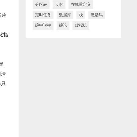
分区表
反射
在线重定义
该通
定时任务
数据库
栈
激活码
缠中说禅
缠论
虚拟机
想比指
是
加清
器只