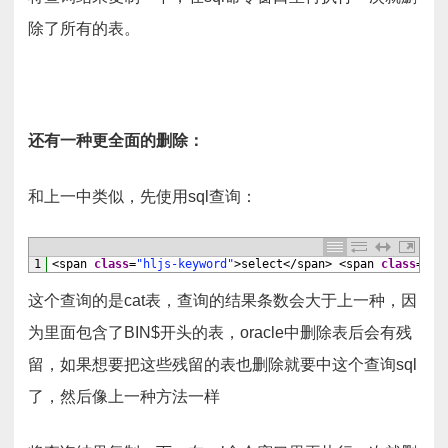
除了所有的表。
还有一种更全面的删除：
和上一中类似，先使用sql查询：
1
<
span 
class
=
"hljs-keyword"
>
select
<
/
span
>
<
span 
class
=
"hl
这个查询的是cat表，查询的结果条数会大于上一种，因
为里面包含了BIN$开头的表，oracle中删除表后会有残
留，如果想要把这些残留的表也删除就要中这个查询sql
了，然后像上一种方法一样