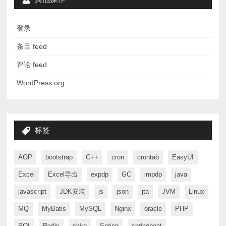
登录
条目 feed
评论 feed
WordPress.org
标签
AOP
bootstrap
C++
cron
crontab
EasyUI
Excel
Excel导出
expdp
GC
impdp
java
javascript
JDK安装
js
json
jta
JVM
Linux
MQ
MyBatis
MySQL
Nginx
oracle
PHP
POI
Redis
shiro
Spring
springboot