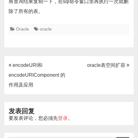
将查询结果复制一下，在sql命令窗口里再执行一次就删
除了所有的表。
Oracle
oracle
文
encodeURI和
oracle表空间扩容
章
encodeURIComponent 的
导
作用及应用
航
发表回复
要发表评论，您必须先
登录
。