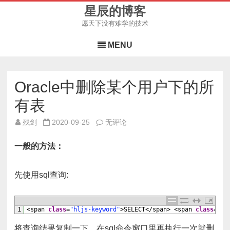
星辰的博客
愿天下没有难学的技术
Skip
to
MENU
content
Oracle中删除某个用户下的所
有表
Oracle
残剑
2020-09-25
无评论
中
删
除
一般的方法：
某
个
用
户
先使用sql查询:
下
的
所
有
表
1
<
span 
class
=
"hljs-keyword"
>
SELECT
<
/
span
>
<
span 
class
=
"hl
将查询结果复制一下，在sql命令窗口里再执行一次就删