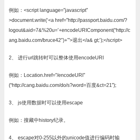
例如：<script language=”javascript”
>document.write(‘<a href=”http://passport.baidu.com/?
logout&aid=7&%20u=’+encodeURIComponent(“http://c
ang.baidu.com/bruce42″)+'”>退出</a& gt;’);</script>
2、 进行url跳转时可以整体使用encodeURI
例如：Location.href=”/encodeURI”
(“http://cang.baidu.com/do/s?word=百度&ct=21”);
3、 js使用数据时可以使用escape
例如：搜藏中history纪录。
4、 escape对0-255以外的unicode值进行编码时输