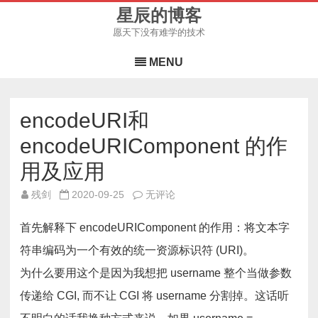
星辰的博客
愿天下没有难学的技术
Skip
to
MENU
content
encodeURI和
encodeURIComponent 的作
用及应用
encodeURI
残剑
2020-09-25
无评论
和
encodeURIComponent
的
首先解释下 encodeURIComponent 的作用：将文本字
作
用
符串编码为一个有效的统一资源标识符 (URI)。
及
应
为什么要用这个是因为我想把 username 整个当做参数
用
传递给 CGI, 而不让 CGI 将 username 分割掉。这话听