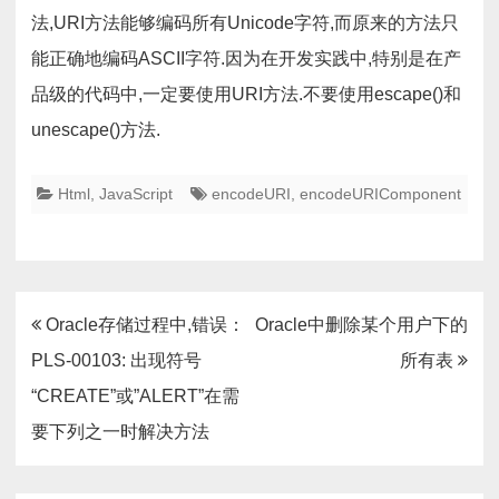
法,URI方法能够编码所有Unicode字符,而原来的方法只
能正确地编码ASCII字符.因为在开发实践中,特别是在产
品级的代码中,一定要使用URI方法.不要使用escape()和
unescape()方法.
Html
,
JavaScript
encodeURI
,
encodeURIComponent
文
Oracle存储过程中,错误：
Oracle中删除某个用户下的
章
PLS-00103: 出现符号
所有表
导
“CREATE”或”ALERT”在需
航
要下列之一时解决方法