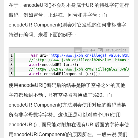
在于，encodeURI()不会对本身属于URI的特殊字符进行
编码，例如冒号、正斜杠、问号和井字号；而
encodeURIComponent()则会对它发现的任何非标准字
符进行编码。来看下面的例子：
JavaScript
1
var
uri
=
"http://www.jxbh.cn/illegal value.htm#sta
2
//”http: //www.jxbh.cn/illegal%20value .htm#s tart
3
alert
(
encodeURI
(
uri
)
)
:
4
//”http% 3A%2F%2Fwww.jxbh.cn%2 Fillegal%2 0value. 
5
alert
(
encodaURIComponent
(
uri
)
)
;
使用encodeURI()编码后的结果是除了空格之外的其他
字符都原封不动，只有空格被替换成了%20。而
encodeURIComponent()方法则会使用对应的编码替换
所有非字母数字字符。这也正是可以对整个URI使用
encodeURI()，而只能对附加在现有URI后面的字符串使
用encodeURIComponent()的原因所在。一般来说,我们