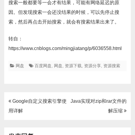
搜索一般都要等一会才有结果，可能有网络延迟的原
因。但发现搜索一会还没结果的时候，可以先停止搜
索，然后再点击开始搜索，就会有搜索结果出来了。
转自：
https://www.cnblogs.com/mingjiatang/p/6036558.html
网盘
百度网盘
,
网盘
,
资源下载
,
资源分享
,
资源搜索
文
Google自定义搜索引擎使
Java实现对zip和rar文件的
章
用详解
解压缩
导
航