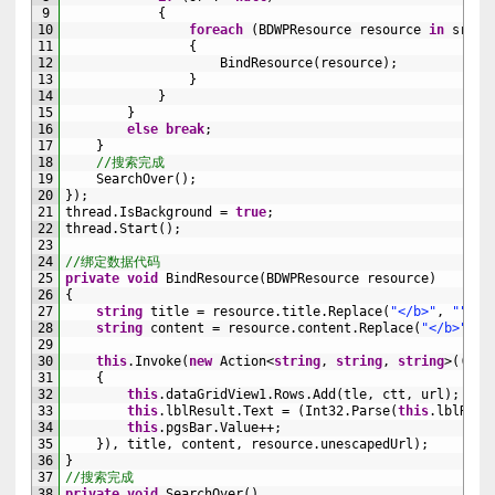
9
{
10
foreach
(
BDWPResource 
resource 
in
sr
.
re
11
{
12
BindResource
(
resource
)
;
13
}
14
}
15
}
16
else
break
;
17
}
18
//搜索完成
19
SearchOver
(
)
;
20
}
)
;
21
thread
.
IsBackground
=
true
;
22
thread
.
Start
(
)
;
23
24
//绑定数据代码
25
private
void
BindResource
(
BDWPResource 
resource
)
26
{
27
string
title
=
resource
.
title
.
Replace
(
"</b>"
,
""
)
.
R
28
string
content
=
resource
.
content
.
Replace
(
"</b>"
,
"
29
30
this
.
Invoke
(
new
Action
<
string
,
string
,
string
>
(
(
tle
31
{
32
this
.
dataGridView1
.
Rows
.
Add
(
tle
,
ctt
,
url
)
;
33
this
.
lblResult
.
Text
=
(
Int32
.
Parse
(
this
.
lblResu
34
this
.
pgsBar
.
Value
++
;
35
}
)
,
title
,
content
,
resource
.
unescapedUrl
)
;
36
}
37
//搜索完成
38
private
void
SearchOver
(
)