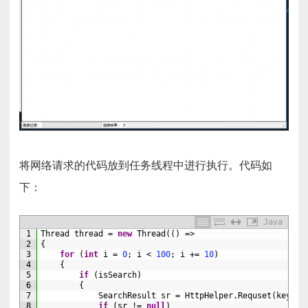
将网络请求的代码放到任务线程中进行执行。代码如
下：
Java
1
Thread 
thread
=
new
Thread
(
(
)
=
>
2
{
3
for
(
int
i
=
0
;
i
<
100
;
i
+=
10
)
4
{
5
if
(
isSearch
)
6
{
7
SearchResult 
sr
=
HttpHelper
.
Requset
(
key
,
i
8
if
(
sr
!=
null
)