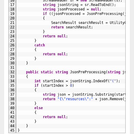
16
StreamReader 
sr
=
new
StreamReader
(
s
)
;
17
string
jsonString
=
sr
.
ReadToEnd
(
)
;
18
string
jsonProcessed
=
null
;
19
if
(
(
jsonProcessed
=
JsonPreProcessing
(
json
20
{
21
SearchResult 
searchResult
=
UtilityClas
22
return
searchResult
;
23
}
24
return
null
;
25
}
26
catch
27
{
28
return
null
;
29
}
30
}
31
32
public
static
string
JsonPreProcessing
(
string
jsonS
33
{
34
int
startIndex
=
jsonString
.
IndexOf
(
"("
)
;
35
if
(
startIndex
>
0
)
36
{
37
string
json
=
jsonString
.
Substring
(
startInd
38
return
"{\"resources\":"
+
json
.
Remove
(
json
39
}
40
else
41
{
42
return
null
;
43
}
44
}
45
}