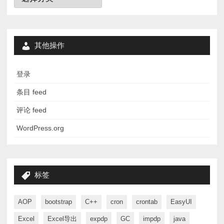
其他操作
登录
条目 feed
评论 feed
WordPress.org
标签
AOP
bootstrap
C++
cron
crontab
EasyUI
Excel
Excel导出
expdp
GC
impdp
java