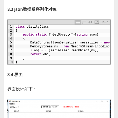
3.3 json数据反序列化对象
Java
1
class
UtilityClass
2
{
3
public
static
T
GetObject
<T>
(
string
json
)
4
{
5
DataContractJsonSerializer 
serializer
=
new
Dat
6
MemoryStream 
ms
=
new
MemoryStream
(
Encoding
.
UTF
7
T
obj
=
(
T
)
serializer
.
ReadObject
(
ms
)
;
8
return
obj
;
9
}
10
}
3.4 界面
界面设计如下：