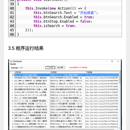
39
{
40
this
.
Invoke
(
new
Action
(
(
)
=
>
{
41
this
.
btnSearch
.
Text
=
"开始搜索"
;
42
this
.
btnSearch
.
Enabled
=
true
;
43
this
.
btnStop
.
Enabled
=
false
;
44
this
.
isSearch
=
true
;
45
}
)
)
;
46
}
3.5 程序运行结果