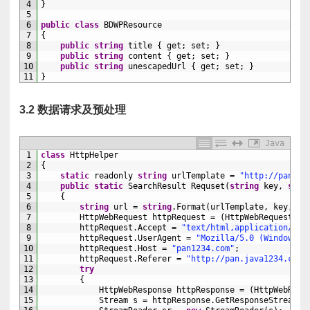
4
}
5
6
public
class
BDWPResource
7
{
8
public
string
title
{
get
;
set
;
}
9
public
string
content
{
get
;
set
;
}
10
public
string
unescapedUrl
{
get
;
set
;
}
11
}
3.2 数据请求及预处理
Java
1
class
HttpHelper
2
{
3
static
readonly 
string
urlTemplate
=
"http://pan123
4
public
static
SearchResult 
Requset
(
string
key
,
stri
5
{
6
string
url
=
string
.
Format
(
urlTemplate
,
key
,
st
7
HttpWebRequest 
httpRequest
=
(
HttpWebRequest
)
We
8
httpRequest
.
Accept
=
"text/html,application/xht
9
httpRequest
.
UserAgent
=
"Mozilla/5.0 (Windows N
10
httpRequest
.
Host
=
"pan1234.com"
;
11
httpRequest
.
Referer
=
"http://pan.java1234.com/
12
try
13
{
14
HttpWebResponse 
httpResponse
=
(
HttpWebResp
15
Stream
s
=
httpResponse
.
GetResponseStream
(
)