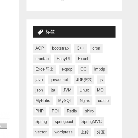
标签
AOP
bootstrap
C++
cron
crontab
EasyUI
Excel
Excel导出
expdp
GC
impdp
java
javascript
JDK安装
js
json
jta
JVM
Linux
MQ
MyBatis
MySQL
Nginx
oracle
PHP
POI
Redis
shiro
Spring
springboot
SpringMVC
vector
wordpress
上传
分区