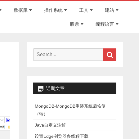
Skip
to
数据库
操作系统
工具
建站
content
股票
编程语言
Search
Search
for:
近期文章
MongoDB-MongoDB重装系统后恢复
（转）
Java自定义注解
设置Edge浏览器多线程下载