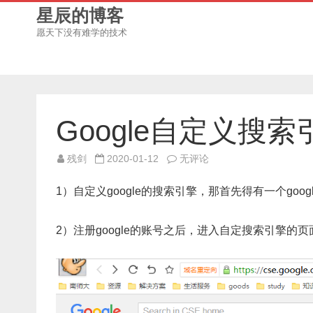
星辰的博客
愿天下没有难学的技术
Google自定义搜
Google
残剑
2020-01-12
无评论
自
定
义
1）自定义google的搜索引擎，那首先得有一个goo
搜
索
引
擎
2）注册google的账号之后，进入自定搜索引擎的页面，http
使
用
详
解