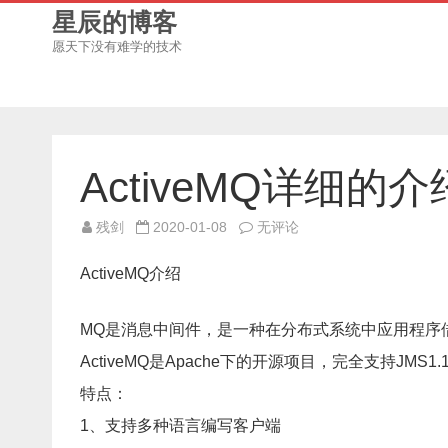
星辰的博客
愿天下没有难学的技术
ActiveMQ详细的介
ActiveMQ
残剑
2020-01-08
无评论
详
细
的
ActiveMQ介绍
介
绍
MQ是消息中间件，是一种在分布式系统中应用程序借以传递
ActiveMQ是Apache下的开源项目，完全支持JMS1.1和
特点：
1、支持多种语言编写客户端