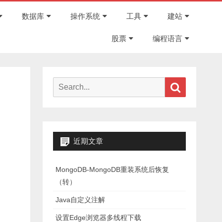
Skip
to
数据库
操作系统
工具
建站
content
股票
编程语言
Search
Search
for:
近期文章
MongoDB-MongoDB重装系统后恢复
（转）
Java自定义注解
设置Edge浏览器多线程下载