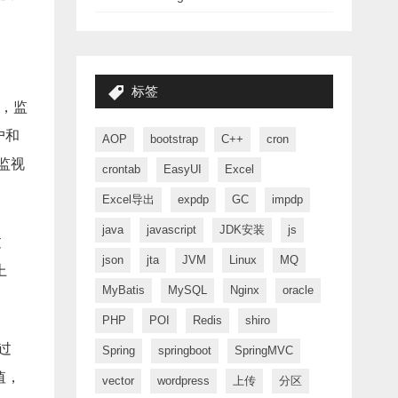
标签
能，监
户和
AOP
bootstrap
C++
cron
监视
crontab
EasyUI
Excel
Excel导出
expdp
GC
impdp
java
javascript
JDK安装
js
过
json
jta
JVM
Linux
MQ
上
MyBatis
MySQL
Nginx
oracle
PHP
POI
Redis
shiro
过
Spring
springboot
SpringMVC
值，
vector
wordpress
上传
分区