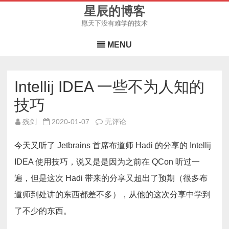
星辰的博客
愿天下没有难学的技术
Skip
to
MENU
content
Intellij IDEA 一些不为人知的
技巧
Intellij
残剑
2020-01-07
无评论
IDEA
一
些
今天又听了 Jetbrains 首席布道师 Hadi 的分享的 Intellij
不
为
IDEA 使用技巧，说又是是因为之前在 QCon 听过一
人
知
遍，但是这次 Hadi 带来的分享又超出了预期（很多布
的
技
巧
道师到处讲的东西都差不多），从他的这次分享中学到
了不少的东西。