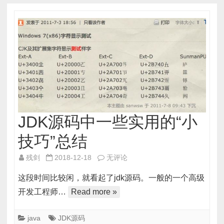
JDK源码中一些实用的“小
技巧”总结
JDK
残剑
2018-12-18
无评论
源
这段时间比较闲，就看起了jdk源码。一般的一个高级
码
开发工程师…
Read more »
中
一
java
JDK源码
些