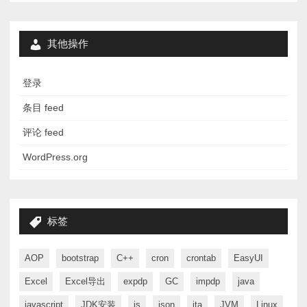
其他操作
登录
条目 feed
评论 feed
WordPress.org
标签
AOP
bootstrap
C++
cron
crontab
EasyUI
Excel
Excel导出
expdp
GC
impdp
java
javascript
JDK安装
js
json
jta
JVM
Linux