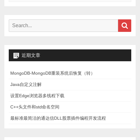
实
用
的
Search
Sear
“小
for:
技
巧”
总
近期文章
结
MongoDB-MongoDB重装系统后恢复（转）
Java自定义注解
设置Edge浏览器多线程下载
C++头文件和std命名空间
最标准最简洁的通达信DLL股票插件编程开发流程