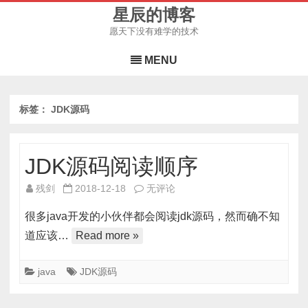
星辰的博客
愿天下没有难学的技术
Skip
to
MENU
content
标签：
JDK源码
JDK源码阅读顺序
JDK
残剑
2018-12-18
无评论
源
很多java开发的小伙伴都会阅读jdk源码，然而确不知
码
道应该…
Read more »
阅
读
java
JDK源码
顺
序