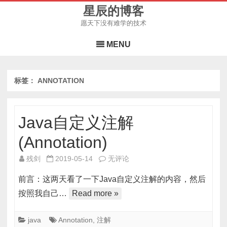
星辰的博客
愿天下没有难学的技术
Skip
to
MENU
content
标签：
ANNOTATION
Java自定义注解
(Annotation)
Java
残剑
2019-05-14
无评论
自
前言：这两天看了一下Java自定义注解的内容，然后
定
按照我自己…
Read more »
义
注
java
Annotation
,
注解
解