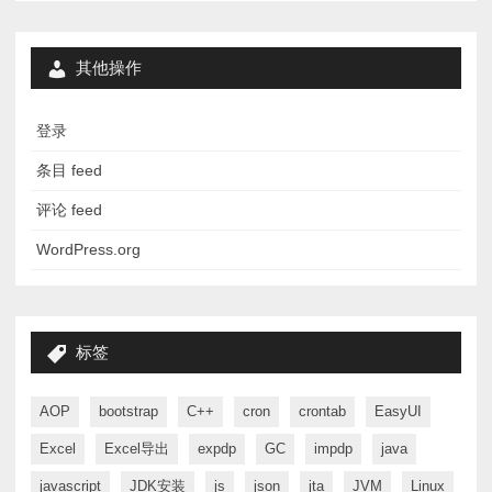
其他操作
登录
条目 feed
评论 feed
WordPress.org
标签
AOP
bootstrap
C++
cron
crontab
EasyUI
Excel
Excel导出
expdp
GC
impdp
java
javascript
JDK安装
js
json
jta
JVM
Linux