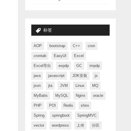
标签
AOP
bootstrap
C++
cron
crontab
EasyUI
Excel
Excel导出
expdp
GC
impdp
java
javascript
JDK安装
js
json
jta
JVM
Linux
MQ
MyBatis
MySQL
Nginx
oracle
PHP
POI
Redis
shiro
Spring
springboot
SpringMVC
vector
wordpress
上传
分区