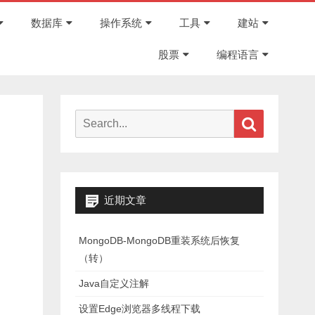
Skip
to
数据库
操作系统
工具
建站
content
股票
编程语言
Search
Search
for:
近期文章
MongoDB-MongoDB重装系统后恢复
（转）
Java自定义注解
设置Edge浏览器多线程下载