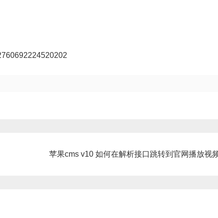
2760692224520202
苹果cms v10 如何在解析接口跳转到官网播放视