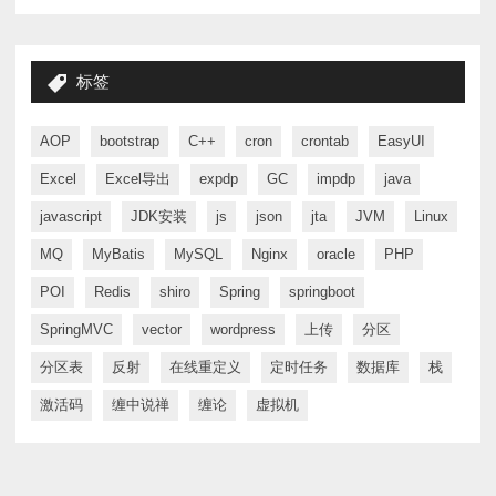
标签
AOP
bootstrap
C++
cron
crontab
EasyUI
Excel
Excel导出
expdp
GC
impdp
java
javascript
JDK安装
js
json
jta
JVM
Linux
MQ
MyBatis
MySQL
Nginx
oracle
PHP
POI
Redis
shiro
Spring
springboot
SpringMVC
vector
wordpress
上传
分区
分区表
反射
在线重定义
定时任务
数据库
栈
激活码
缠中说禅
缠论
虚拟机