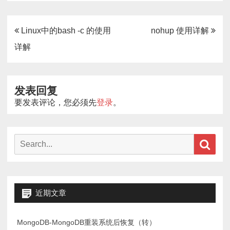
文
Linux中的bash -c 的使用
nohup 使用详解
章
详解
导
航
发表回复
要发表评论，您必须先
登录
。
Search
Sear
for:
近期文章
MongoDB-MongoDB重装系统后恢复（转）