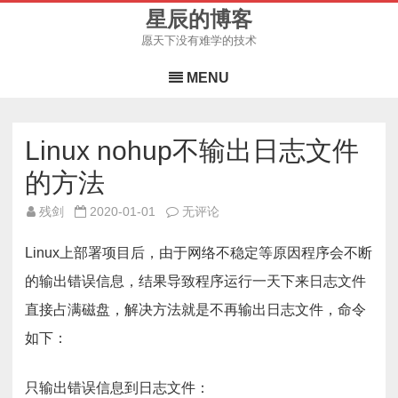
星辰的博客
愿天下没有难学的技术
Skip
to
MENU
content
Linux nohup不输出日志文件
的方法
Linux
残剑
2020-01-01
无评论
nohup
不
输
Linux上部署项目后，由于网络不稳定等原因程序会不断
出
日
的输出错误信息，结果导致程序运行一天下来日志文件
志
文
直接占满磁盘，解决方法就是不再输出日志文件，命令
件
的
方
如下：
法
只输出错误信息到日志文件：