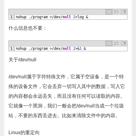
1
nohup
.
/
program
>
/
dev
/
null
2
>
log
&
什么信息也不要：
1
nohup
.
/
program
>
/
dev
/
null
2
>
&
1
&
关于/dev/null
/dev/null属于字符特殊文件，它属于空设备，是一个特
殊的设备文件，它会丢弃一切写入其中的数据，写入它
的内容都会永远丢失，而且没有任何可以读取的内容。
它就像一个黑洞，我们一般会把/dev/null当成一个垃圾
站，不要的东西丢进去。比如来清除文件中的内容。
Linux的重定向