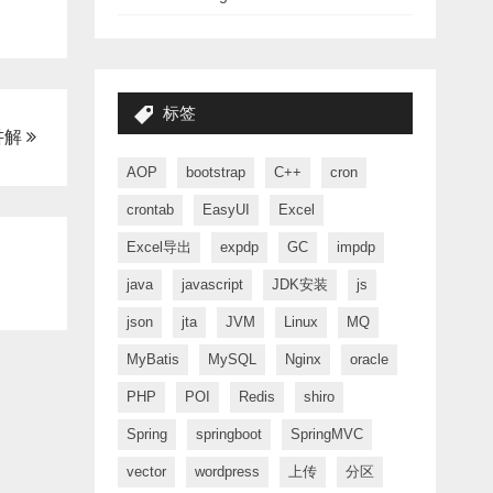
标签
法讲解
AOP
bootstrap
C++
cron
crontab
EasyUI
Excel
Excel导出
expdp
GC
impdp
java
javascript
JDK安装
js
json
jta
JVM
Linux
MQ
MyBatis
MySQL
Nginx
oracle
PHP
POI
Redis
shiro
Spring
springboot
SpringMVC
vector
wordpress
上传
分区