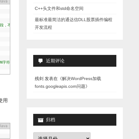
Java
C++头文件和std命名空间
最标准最简洁的通达信DLL股票插件编程
字段，不能在JavaBean完全找到，parseObject()方法只向JavaBean添加与JS
开发流程
近期评论
ON字符串。
残剑
发表在《
解决WordPress加载
fonts.googleapis.com问题
》
使用
归档
Java
归