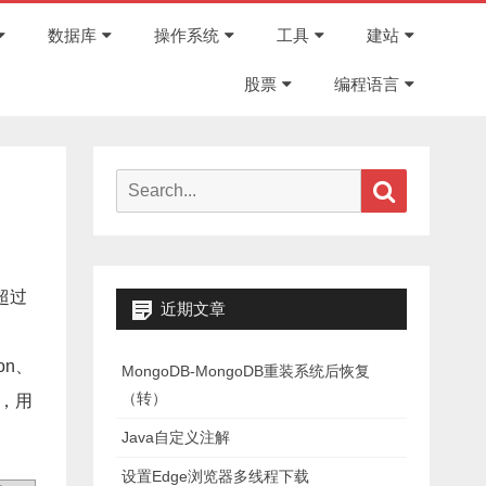
Skip
to
数据库
操作系统
工具
建站
content
股票
编程语言
Search
Search
for:
超过
近期文章
on、
MongoDB-MongoDB重装系统后恢复
（转）
器，用
Java自定义注解
设置Edge浏览器多线程下载