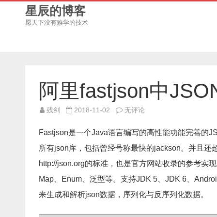
星辰的博客
愿天下没有难学的技术
阿里fastjson中JS
阿
残剑
2018-11-02
无评论
里
fastjson
中
Fastjson是一个Java语言编写的高性能功能完善的J
JSONObject
的
所有json库，包括曾经号称最快的jackson。并且还超越了g
使
用
http://json.org的标准，也是官方网站收录的参考实
方
法
Map、Enum、泛型等。支持JDK 5、JDK 6、And
来生成和解析json数据，序列化与反序列化数据。