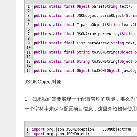
1
public
static
final
Object
parse
(
String
text
)
;
2
3
public
static
final
JSONObject 
parseObject
(
Strin
4
5
public
static
final
T
parseObject
(
String
text
,
Cl
6
7
public
static
final
JSONArray 
parseArray
(
String
8
9
public
static
final
List 
parseArray
(
String
text
,
10
11
public
static
final
String
toJSONString
(
Object
o
12
13
public
static
final
String
toJSONString
(
Object
o
14
15
public
static
final
Object
toJSON
(
Object
javaObj
JSONObject对象
1、如果我们需要实现一个配置管理的功能，那么为
一个字符串来保存配置项目信息，这里介绍如何使用j
1
import
org
.
json
.
JSONException
;
JSONObject
对象
2
import
org
.
json
.
JSONObject
;