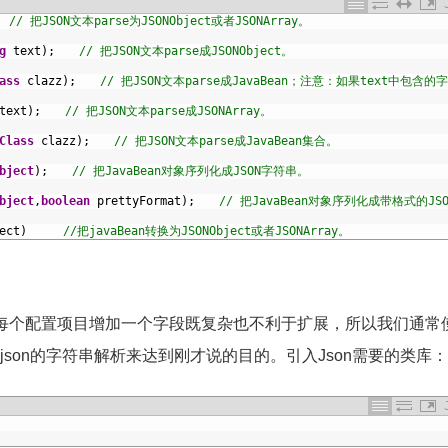
// 把JSON文本parse为JSONObject或者JSONArray。
g
text
)
;
// 把JSON文本parse成JSONObject。
ass
clazz
)
;
// 把JSON文本parse成JavaBean；注意：如果text中包含的
text
)
;
// 把JSON文本parse成JSONArray。
Class
clazz
)
;
// 把JSON文本parse成JavaBean集合。
bject
)
;
// 把JavaBean对象序列化成JSON字符串。
bject
,
boolean
prettyFormat
)
;
// 把JavaBean对象序列化成带格式的JS
ect
)
//把javaBean转换为JSONObject或者JSONArray。
每个配置项目增加一个字段既复杂也不利于扩展，所以我们通常
son的字符串解析来达到刚才说的目的。引入Json需要的类库：