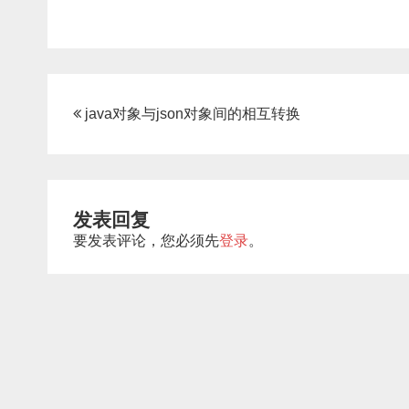
文
java对象与json对象间的相互转换
章
导
航
发表回复
要发表评论，您必须先
登录
。