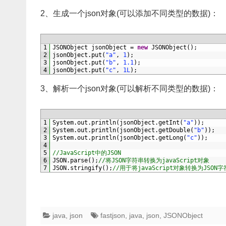
2、生成一个json对象(可以添加不同类型的数据)：
1
JSONObject 
jsonObject
=
new
JSONObject
(
)
;
2
jsonObject
.
put
(
"a"
,
1
)
;
3
jsonObject
.
put
(
"b"
,
1.1
)
;
4
jsonObject
.
put
(
"c"
,
1L
)
;
3、解析一个json对象(可以解析不同类型的数据)：
1
System
.
out
.
println
(
jsonObject
.
getInt
(
"a"
)
)
;
2
System
.
out
.
println
(
jsonObject
.
getDouble
(
"b"
)
)
;
3
System
.
out
.
println
(
jsonObject
.
getLong
(
"c"
)
)
;
4
5
//JavaScript中的JSON
6
JSON
.
parse
(
)
;
//将JSON字符串转换为javaScript对象
7
JSON
.
stringify
(
)
;
//用于将javaScript对象转换为JSON
java
,
json
fastjson
,
java
,
json
,
JSONObject