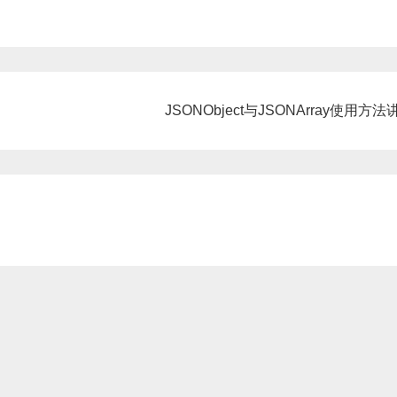
JSONObject与JSONArray使用方