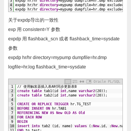
3
expdp
hr
/
hr
directory
=
mypump
dumpfile
=
hr.dmp
exclude
=
tab
4
expdp
hr
/
hr
directory
=
mypump
dumpfile
=
hr.dmp
exclude
=
tab
5
expdp
hr
/
hr
directory
=
mypump
dumpfile
=
hr.dmp
exclude
=
tab
关于expdp导出的一致性
exp 用 consistent=Y 参数
expdp 用 flashback_scn 或者 flashback_time=sysdate
参数
expdp hr/hr directory=mypump dumpfile=hr.dmp
logfile=hr.log flashback_time=sysdate
Oracle PL/SQL
1
//
使用触发器插入表A时同步更新表B
2
create
table
tab1(id
int
,name
varchar2
(20));
3
create
table
tab2(id
int
,name
varchar2
(20));
4
5
CREATE
OR
REPLACE
TRIGGER
hr.TG_TEST
6
BEFORE
INSERT
ON
hr.TAB1
7
REFERENCING
NEW
AS
New
OLD
AS
Old
8
FOR
EACH
ROW
9
BEGIN
10
insert
into
tab2
(id,
name)
values
(:
New
.id,
:
New
.name)
11
END
tg_test;