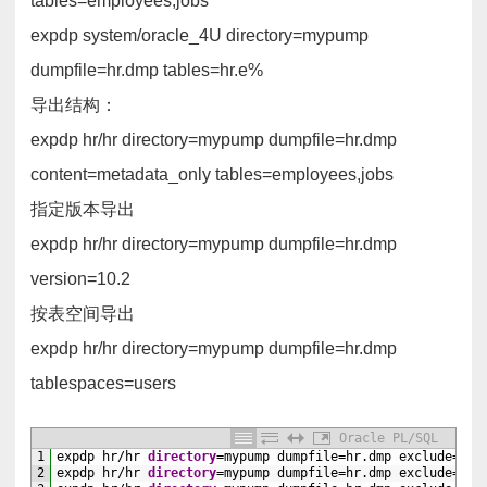
tables=employees,jobs
expdp system/oracle_4U directory=mypump
dumpfile=hr.dmp tables=hr.e%
导出结构：
expdp hr/hr directory=mypump dumpfile=hr.dmp
content=metadata_only tables=employees,jobs
指定版本导出
expdp hr/hr directory=mypump dumpfile=hr.dmp
version=10.2
按表空间导出
expdp hr/hr directory=mypump dumpfile=hr.dmp
tablespaces=users
Oracle PL/SQL
1
expdp
hr
/
hr
directory
=
mypump
dumpfile
=
hr.dmp
exclude
=
tab
2
expdp
hr
/
hr
directory
=
mypump
dumpfile
=
hr.dmp
exclude
=
tab