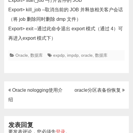
Export> start_job –打开暂停的 JOB
Export> kill_job –取消当前的 JOB 并释放相关客户会话
（将 job 删除同时删除 dmp 文件）
Export> exit –通过此命令退出 export 模式（通过 4）可
再进入export 模式下）
Oracle
,
数据库
expdp
,
impdp
,
oracle
,
数据库
文
Oracle nologging使用介
oracle分区表备份恢复
章
绍
导
航
发表回复
要发表评论，您必须先
登录
。