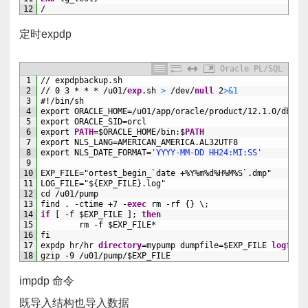
12
/
定时expdp
Oracle PL/SQL
1
//
expdpbackup.sh
2
//
0
3
*
*
*
/u01
/
exp
.sh
>
/dev
/
null
2
>
&1
3
#!/bin
/
sh
4
export
ORACLE_HOME=/u01
/
app
/
oracle
/
product
/
12.1.0
/
dbhom
5
export
ORACLE_SID
=
orcl
6
export
PATH
=$ORACLE_HOME
/
bin:$
PATH
7
export
NLS_LANG
=
AMERICAN_AMERICA.AL32UTF8
8
export
NLS_DATE_FORMAT=
'YYYY-MM-DD HH24:MI:SS'
9
10
EXP_FILE=
"ortest_begin_`date +%Y%m%d%H%M%S`.dmp"
11
LOG_FILE=
"${EXP_FILE}.log"
12
cd
/u01
/
pump
13
find
.
-ctime
+7
-
exec
rm
-rf
{}
\;
14
if
[
-f
$EXP_FILE
];
then
15
rm
-f
$EXP_FILE*
16
fi
17
expdp
hr
/
hr
directory
=
mypump
dumpfile=$EXP_FILE
logfile
18
gzip
-9
/u01
/
pump/$EXP_FILE
impdp 命令
既导入结构也导入数据