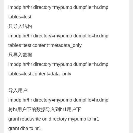
impdp hr/hr directory=mypump dumpfile=hr.dmp
tables=test
只导入结构
impdp hr/hr directory=mypump dumpfile=hr.dmp
tables=test content=metadata_only
只导入数据
impdp hr/hr directory=mypump dumpfile=hr.dmp
tables=test content=data_only
导入用户:
impdp hr/hr directory=mypump dumpfile=hr.dmp
将hr用户下的数据导入到hr1用户下
grant read,write on directory mypump to hr1
grant dba to hr1