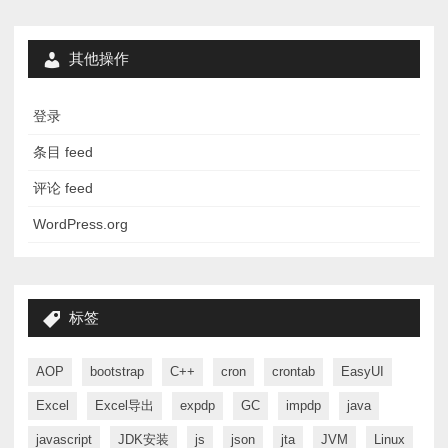
其他操作
登录
条目 feed
评论 feed
WordPress.org
标签
AOP
bootstrap
C++
cron
crontab
EasyUI
Excel
Excel导出
expdp
GC
impdp
java
javascript
JDK安装
js
json
jta
JVM
Linux