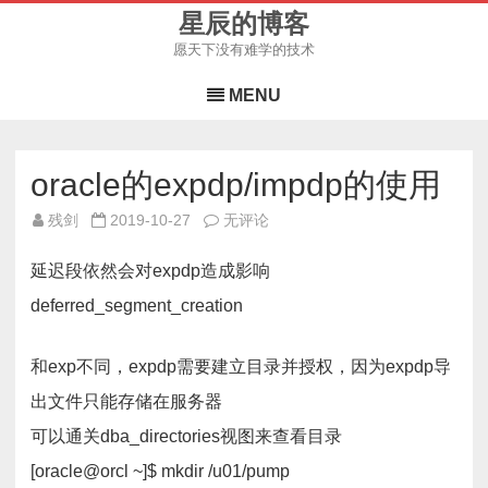
星辰的博客
愿天下没有难学的技术
Skip
to
MENU
content
oracle的expdp/impdp的使用
oracle
残剑
2019-10-27
无评论
的
expdp/impdp
的
延迟段依然会对expdp造成影响
使
用
deferred_segment_creation
和exp不同，expdp需要建立目录并授权，因为expdp导
出文件只能存储在服务器
可以通关dba_directories视图来查看目录
[oracle@orcl ~]$ mkdir /u01/pump