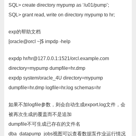
SQL> create directory mypump as ‘/u01/pump’;
SQL> grant read, write on directory mypump to hr;
exp的帮助文档
[oracle@orcl ~]$ impdp -help
expdp hr/hr@127.0.0.1:1521/orcl.example.com
directory=mypump dumpfile=hr.dmp
expdp system/oracle_4U directory=mypump
dumpfile=hr.dmp logfile=hr.log schemas=hr
如果不加logfile参数，则会自动生成export.log文件，会
被再次生成的覆盖而不是追加
dumpfile不可生成已存在的文件名
dba_datapump_jobs视图可以查看数据泵作业运行情况