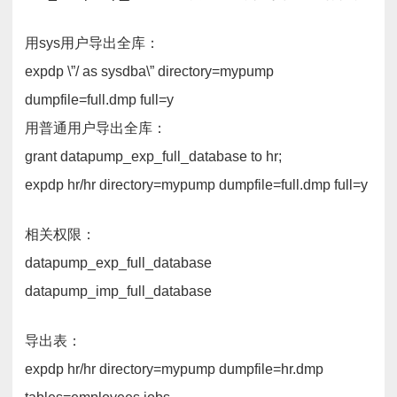
用sys用户导出全库：
expdp \”/ as sysdba\” directory=mypump
dumpfile=full.dmp full=y
用普通用户导出全库：
grant datapump_exp_full_database to hr;
expdp hr/hr directory=mypump dumpfile=full.dmp full=y
相关权限：
datapump_exp_full_database
datapump_imp_full_database
导出表：
expdp hr/hr directory=mypump dumpfile=hr.dmp