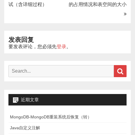
章
试（含详细过程）
的占用情况和表空间的大小
导
航
发表回复
要发表评论，您必须先
登录
。
Search
Sear
for:
近期文章
MongoDB-MongoDB重装系统后恢复（转）
Java自定义注解