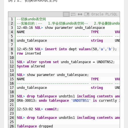
Oracle PL/SQL
1
--切换undo表空间
2
--实验目的：--   1.学会切换undo表空间--   2.学会删除undo表空间
3
12:40:16
SQL
>
show
parameter
undo_tablespace
4
NAME
TYPE
VALUE
5
------------------------------------ ----------- ------
6
undo_tablespace
string
UNDOTB
7
8
12:45:59
SQL
>
insert
into
dept
values
(50,
'a'
,
'b'
);
9
row
inserted
10
11
SQL
>
alter
system
set
undo_tablespace
=
UNDOTNS2;
12
System
altered
13
14
SQL
>
show
parameter
undo_tablespace;
15
NAME
TYPE
VALUE
16
------------------------------------ ----------- ------
17
undo_tablespace
string
UNDOTN
18
19
SQL
>
drop
tablespace
undotbs1
including
contents
and
da
20
ORA
-
30013:
undo
tablespace
'UNDOTBS1'
is
currently
in
u
21
22
12:53:02
SQL
>
commit
;
23
24
SQL
>
drop
tablespace
undotbs1
including
contents
and
da
25
26
Tablespace
dropped