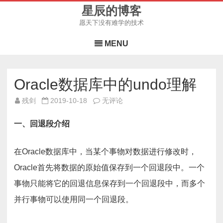
星辰的博客
愿天下没有难学的技术
Skip
to
MENU
content
Oracle数据库中的undo理解
Oracle
残剑
2019-10-18
无评论
数
据
库
一、回退段介绍
中
的
undo
理
在Oracle数据库中，当某个事物对数据进行修改时，
解
Oracle首先将数据的原始值保存到一个回退段中。一个
事物只能将它的回退信息保存到一个回退段中，而多个
并行事物可以使用同一个回退段。