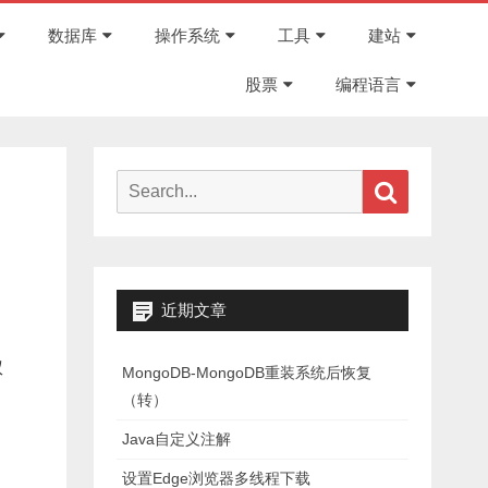
Skip
to
数据库
操作系统
工具
建站
content
股票
编程语言
Search
Search
for:
近期文章
权
MongoDB-MongoDB重装系统后恢复
（转）
Java自定义注解
设置Edge浏览器多线程下载