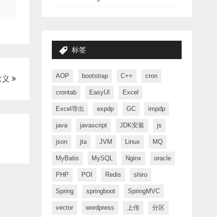
标签
AOP
bootstrap
C++
cron
的含义
crontab
EasyUI
Excel
Excel导出
expdp
GC
impdp
java
javascript
JDK安装
js
json
jta
JVM
Linux
MQ
MyBatis
MySQL
Nginx
oracle
PHP
POI
Redis
shiro
Spring
springboot
SpringMVC
vector
wordpress
上传
分区