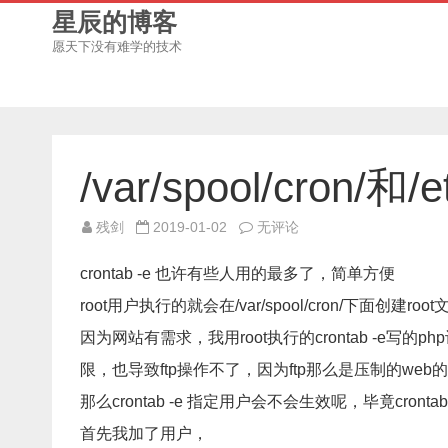
星辰的博客
愿天下没有难学的技术
/var/spool/cron/和
/var/spool/cron/
残剑
2019-01-02
无评论
和/etc/crontab
的
区
crontab -e 也许有些人用的最多了，简单方便
别
root用户执行的就会在/var/spool/cron/下面创建root
因为网站有需求，我用root执行的crontab -e写
限，也导致ftp操作不了，因为ftp那么是压制的web
那么crontab -e 指定用户会不会生效呢，毕竟cron
首先我加了用户，