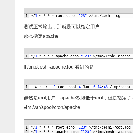
1
*
/
1
*
*
*
*
root 
echo
"123"
>
/
tmp
/
ceshi
.
log
测试正常输出，那就是可以指定用户
那么指定apache
1
*
/
1
*
*
*
*
apache 
echo
"123"
>
/
tmp
/
ceshi
-
apache
.
ll /tmp/ceshi-apache.log 看到的是
1
-
rw
-
r
--
r
--
1
root 
root
4
Jan
6
14
:
48
/
tmp
/
ceshi
-
虽然是root用户，apache权限低于root，但是指定了
vim /var/spool/cron/apache
1
*
/
1
*
*
*
*
root 
echo
"123"
>
/
tmp
/
ceshi
-
root
.
log
2
*
/
1
*
*
*
*
apache 
echo
"123"
>
/
tmp
/
ceshi
-
apache
.