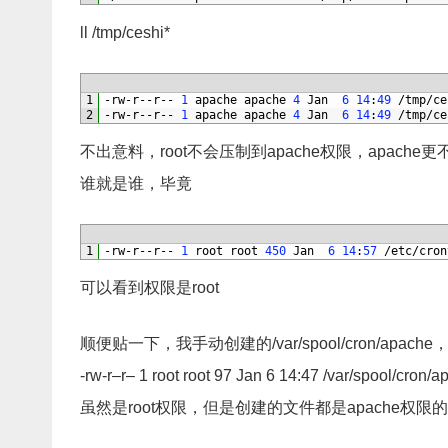
ll /tmp/ceshi*
1
-
rw
-
r
--
r
--
1
apache 
apache
4
Jan
6
14
:
49
/
tmp
/
ce
2
-
rw
-
r
--
r
--
1
apache 
apache
4
Jan
6
14
:
49
/
tmp
/
ce
不出意料，root不会压制到apache权限，apache更
谁就是谁，毕竟
1
-
rw
-
r
--
r
--
1
root 
root
450
Jan
6
14
:
57
/
etc
/
cron
可以看到权限是root
顺便贴一下，我手动创建的/var/spool/cron/apach
-rw-r–r– 1 root root 97 Jan 6 14:47 /var/spool/cron/
虽然是root权限，但是创建的文件都是apache权限的