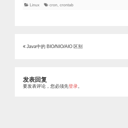
Linux
cron
,
crontab
文
Java中的 BIO/NIO/AIO 区别
章
导
航
发表回复
要发表评论，您必须先
登录
。