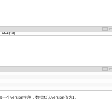
 
id
=
#{id}
version字段，数据默认version值为1。