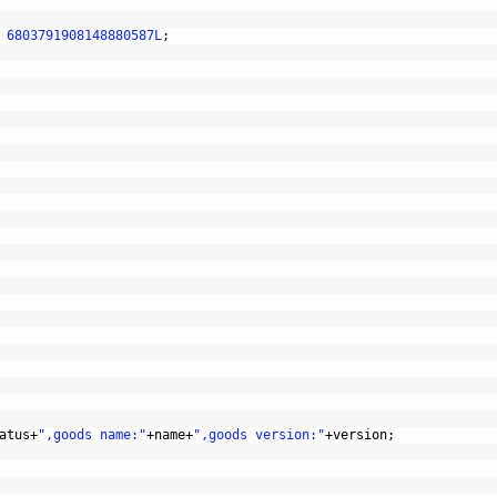
6803791908148880587L
;
atus
+
",goods name:"
+
name
+
",goods version:"
+
version
;