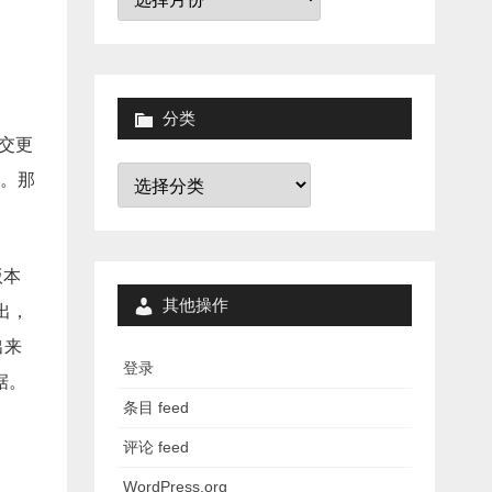
档
分类
提交更
分
。那
类
版本
其他操作
出，
出来
登录
据。
条目 feed
评论 feed
WordPress.org