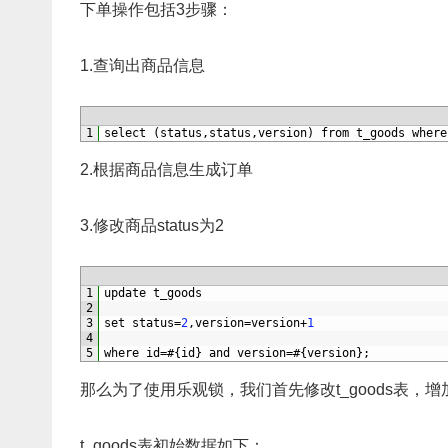
下单操作包括3步骤：
1.查询出商品信息
1
select
(
status
,
status
,
version
)
from 
t_goods 
where
2.根据商品信息生成订单
3.修改商品status为2
1
update 
t_goods 
2
3
set 
status
=
2
,
version
=
version
+
1
4
5
where 
id
=
#{id} and version=#{version};
那么为了使用乐观锁，我们首先修改t_goods表，增加一个
t_goods表初始数据如下：