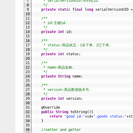
7
     * serialVersionUID:序列化ID.
8
     */
9
private
static
final
long
serialVersionUID
=
10
11
/**
12
     * id:主键id.
13
     */
14
private
int
id
;
15
16
/**
17
     * status:商品状态：1未下单、2已下单.
18
     */
19
private
int
status
;
20
21
/**
22
     * name:商品名称.
23
     */
24
private
String
name
;
25
26
/**
27
     * version:商品数据版本号.
28
     */
29
private
int
version
;
30
31
@
Override
32
public
String
toString
(
)
{
33
return
"good id:"
+
id
+
",goods status:"
+
st
34
}
35
36
//setter and getter