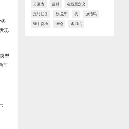
分区表
反射
在线重定义
定时任务
数据库
栈
激活码
业务
缠中说禅
缠论
虚拟机
时发现
段类型
新前
下