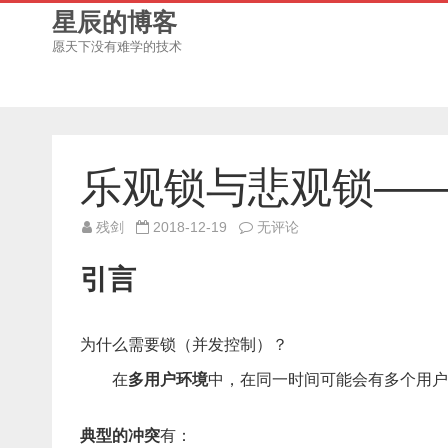
星辰的博客
愿天下没有难学的技术
乐观锁与悲观锁—
乐
残剑
2018-12-19
无评论
观
锁
与
引言
悲
观
锁
——
解
为什么需要锁（并发控制）？
决
并
在
多用户环境
中，在同一时间可能会有多个用户
发
问
题
典型的冲突
有：