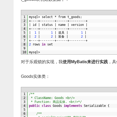
1
mysql
>
select *
from 
t_goods
;
2
+
--
--
+
--
--
--
--
+
--
--
--
+
--
--
--
--
-
+
3
|
id
|
status
|
name
|
version
|
4
+
--
--
+
--
--
--
--
+
--
--
--
+
--
--
--
--
-
+
5
|
1
|
1
|
道具
|
1
|
6
|
2
|
2
|
装备
|
2
|
7
+
--
--
+
--
--
--
--
+
--
--
--
+
--
--
--
--
-
+
8
2
rows 
in
set
9
10
mysql
>
对于乐观锁的实现，我
使用MyBatis来进行实践
，具
Goods实体类：
1
/**
2
 * ClassName: Goods <br/>
3
 * Function: 商品实体. <br/>*/
4
public
class
Goods
implements
Serializable
{
5
6
/**