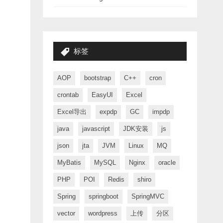
标签
AOP
bootstrap
C++
cron
crontab
EasyUI
Excel
Excel导出
expdp
GC
impdp
java
javascript
JDK安装
js
json
jta
JVM
Linux
MQ
MyBatis
MySQL
Nginx
oracle
PHP
POI
Redis
shiro
Spring
springboot
SpringMVC
vector
wordpress
上传
分区