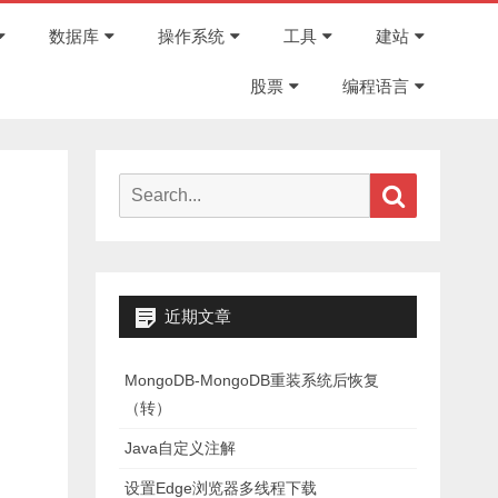
Skip
to
数据库
操作系统
工具
建站
content
股票
编程语言
Search
Search
for:
近期文章
MongoDB-MongoDB重装系统后恢复
（转）
Java自定义注解
设置Edge浏览器多线程下载