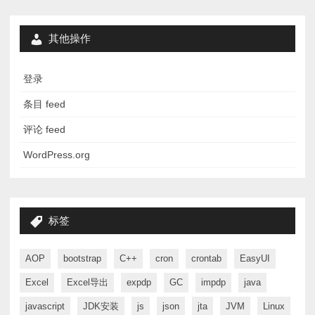
其他操作
登录
条目 feed
评论 feed
WordPress.org
标签
AOP
bootstrap
C++
cron
crontab
EasyUI
Excel
Excel导出
expdp
GC
impdp
java
javascript
JDK安装
js
json
jta
JVM
Linux