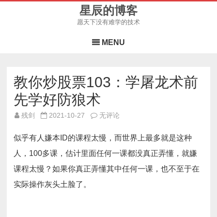
星辰的博客
愿天下没有难学的技术
Skip
to
MENU
content
教你炒股票103：学屠龙术前
先学好防狼术
教
残剑
2021-10-27
无评论
你
炒
股
似乎有人嫌本ID的课程太慢，而世界上最多就是这种
票
103：
人，100多课，估计里面任何一课都没真正弄懂，就嫌
学
屠
课程太慢？如果你真正弄懂其中任何一课，也不至于在
龙
术
前
实际操作灰头土脸了。
先
学
好
防
狼