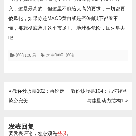
入，这是最高的，但这里不能给太高的要求，一切都要
傻瓜化，如果你连MACD黄白线是否0轴以下都看不
懂，那就彻底离开这个市场吧，地球很危险，回火星去
吧。
缠论108课
缠中说禅
,
缠论
文
教你炒股票102：再说走
教你炒股票104：几何结构
章
势必完美
与能量动力结构1
导
航
发表回复
要发表评论，您必须先
登录
。