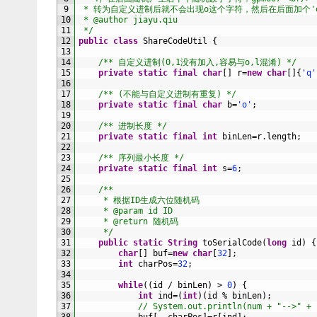
9
 * 转为自定义进制后就不会出现o这个字符，然后在后面加个'
10
 * @author jiayu.qiu
11
 */
12
public
class
ShareCodeUtil
{
13
14
/** 自定义进制(0,1没有加入,容易与o,l混淆) */
15
private
static
final
char
[
]
r
=
new
char
[
]
{
'q'
16
17
/** (不能与自定义进制有重复) */
18
private
static
final
char
b
=
'o'
;
19
20
/** 进制长度 */
21
private
static
final
int
binLen
=
r
.
length
;
22
23
/** 序列最小长度 */
24
private
static
final
int
s
=
6
;
25
26
/**
27
     * 根据ID生成六位随机码
28
     * @param id ID
29
     * @return 随机码
30
     */
31
public
static
String
toSerialCode
(
long
id
)
{
32
char
[
]
buf
=
new
char
[
32
]
;
33
int
charPos
=
32
;
34
35
while
(
(
id
/
binLen
)
>
0
)
{
36
int
ind
=
(
int
)
(
id
%
binLen
)
;
37
// System.out.println(num + "-->" + 