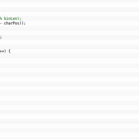
% binLen);
-
charPos
)
)
;
;
++
)
{