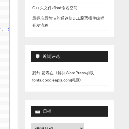
C++头文件和std命名空间
最标准最简洁的通达信DLL股票插件编程
开发流程
'
,
'5'
,
'i'
,
'k'
,
'3'
,
'm'
,
'j'
,
'u'
,
'f'
,
'r'
,
'4'
,
'v'
,
'y'
,
'
近期评论
残剑
发表在《
解决WordPress加载
fonts.googleapis.com问题
》
归档
归