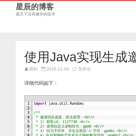
星辰的博客
愿天下没有难学的技术
使用Java实现生成
使
残剑
2018-12-04
无评论
用
Java
实
详细代码如下：
现
生
成
邀
请
1
import
java
.
util
.
Random
;
码
2
3
/**
4
 * 邀请码生成器，算法原理：<br/>
5
 * 1) 获取id: 1127738 <br/>
6
 * 2) 使用自定义进制转为：gpm6 <br/>
7
 * 3) 转为字符串，并在后面加'o'字符：gpm6o <br/>
8
 * 4）在后面随机产生若干个随机数字字符：gpm6o7 <br/>