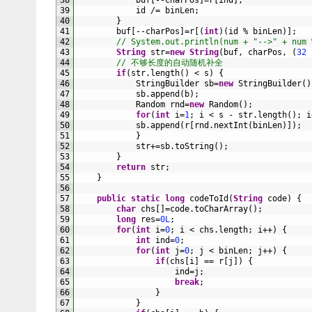
38
buf
[
--
charPos
]
=
r
[
ind
]
;
39
id
/=
binLen
;
40
}
41
buf
[
--
charPos
]
=
r
[
(
int
)
(
id
%
binLen
)
]
;
42
// System.out.println(num + "-->" + num 
43
String
str
=
new
String
(
buf
,
charPos
,
(
32
44
// 不够长度的自动随机补全
45
if
(
str
.
length
(
)
<
s
)
{
46
StringBuilder 
sb
=
new
StringBuilder
(
)
47
sb
.
append
(
b
)
;
48
Random 
rnd
=
new
Random
(
)
;
49
for
(
int
i
=
1
;
i
<
s
-
str
.
length
(
)
;
i
50
sb
.
append
(
r
[
rnd
.
nextInt
(
binLen
)
]
)
;
51
}
52
str
+=
sb
.
toString
(
)
;
53
}
54
return
str
;
55
}
56
57
public
static
long
codeToId
(
String
code
)
{
58
char
chs
[
]
=
code
.
toCharArray
(
)
;
59
long
res
=
0L
;
60
for
(
int
i
=
0
;
i
<
chs
.
length
;
i
++
)
{
61
int
ind
=
0
;
62
for
(
int
j
=
0
;
j
<
binLen
;
j
++
)
{
63
if
(
chs
[
i
]
==
r
[
j
]
)
{
64
ind
=
j
;
65
break
;
66
}
67
}