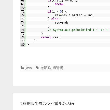
68
if
(
chs
[
i
]
==
b
)
{
69
break
;
70
}
71
if
(
i
>
0
)
{
72
res
=
res
*
binLen
+
ind
;
73
}
else
{
74
res
=
ind
;
75
}
76
// System.out.println(ind + "-->" + 
77
}
78
return
res
;
79
}
80
}
java
激活码
,
邀请码
文
根据ID生成六位不重复激活码