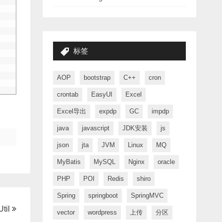
标签
AOP
bootstrap
C++
cron
crontab
EasyUI
Excel
Excel导出
expdp
GC
impdp
java
javascript
JDK安装
js
json
jta
JVM
Linux
MQ
MyBatis
MySQL
Nginx
oracle
PHP
POI
Redis
shiro
Spring
springboot
SpringMVC
til
vector
wordpress
上传
分区