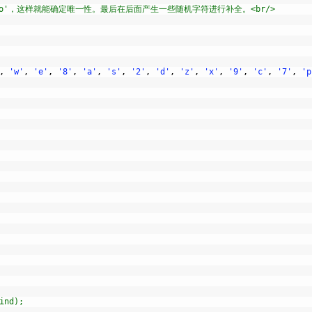
o'，这样就能确定唯一性。最后在后面产生一些随机字符进行补全。<br/>
,
'w'
,
'e'
,
'8'
,
'a'
,
's'
,
'2'
,
'd'
,
'z'
,
'x'
,
'9'
,
'c'
,
'7'
,
'p
ind);