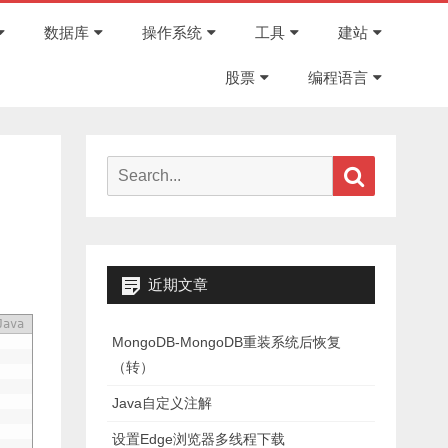
Skip
to
数据库
操作系统
工具
建站
content
股票
编程语言
Search
Search
for:
近期文章
Java
MongoDB-MongoDB重装系统后恢复
（转）
Java自定义注解
设置Edge浏览器多线程下载