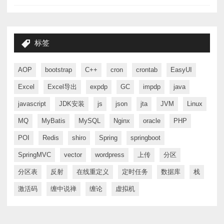
标签
AOP
bootstrap
C++
cron
crontab
EasyUI
Excel
Excel导出
expdp
GC
impdp
java
javascript
JDK安装
js
json
jta
JVM
Linux
MQ
MyBatis
MySQL
Nginx
oracle
PHP
POI
Redis
shiro
Spring
springboot
SpringMVC
vector
wordpress
上传
分区
分区表
反射
在线重定义
定时任务
数据库
栈
激活码
缠中说禅
缠论
虚拟机