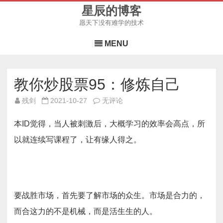
星辰的博客
愿天下没有难学的技术
Skip
to
MENU
content
教你炒股票95：修炼自己
教
残剑
2021-10-27
无评论
你
炒
股
本ID觉得，当人被刺激后，大概学习的效率会高点，所
票
95：
以就连续写课程了，让有缘人得之。
修
炼
自
己
要战胜市场，首先要了解市场的众生。市场是合力的，
而合这力的不是机械，而是活生生的人。