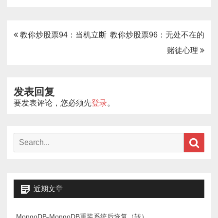
文
教你炒股票94：当机立断
教你炒股票96：无处不在的
章
赌徒心理
导
航
发表回复
要发表评论，您必须先
登录
。
Search
Sear
for:
近期文章
MongoDB-MongoDB重装系统后恢复（转）