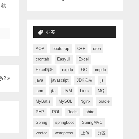
，就
标签
AOP
bootstrap
C++
cron
crontab
EasyUI
Excel
Excel导出
expdp
GC
impdp
系2
java
javascript
JDK安装
js
json
jta
JVM
Linux
MQ
MyBatis
MySQL
Nginx
oracle
PHP
POI
Redis
shiro
Spring
springboot
SpringMVC
vector
wordpress
上传
分区