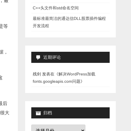
，最
C++头文件和std命名空间
最标准最简洁的通达信DLL股票插件编程
开发流程
是等
据，
近期评论
残剑
发表在《
解决WordPress加载
这
fonts.googleapis.com问题
》
最后
很大
归档
归