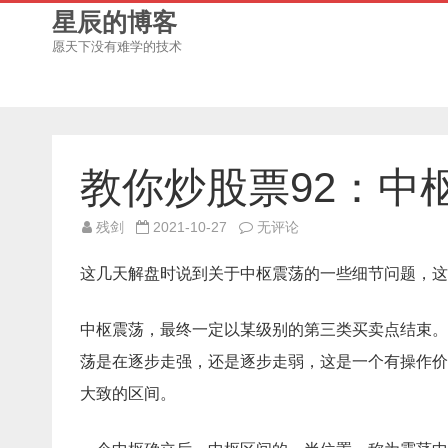
星辰的博客
愿天下没有难学的技术
教你炒股票92：中
教
残剑
2021-10-27
无评论
你
炒
股
这几天解盘时说到关于中枢震荡的一些细节问题，这
票
92：
中
枢
中枢震荡，最终一定以某级别的第三类买卖点结束。
震
荡
荡是在逐步走强，还是逐步走弱，这是一个有操作价
的
监
大致的区间。
视
器