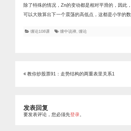
除了特殊的情况，Zn的变动都是相对平滑的，因此
可以大致算出下一个震荡的高低点，这都是小学的数
缠论108课
缠中说禅
,
缠论
文
教你炒股票91：走势结构的两重表里关系1
章
导
航
发表回复
要发表评论，您必须先
登录
。