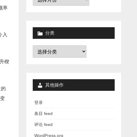
档
概率
分类
介入
分
类
升楔
其他操作
盘的
变
登录
条目 feed
评论 feed
WordPress.org