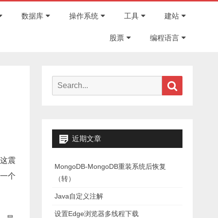
Skip
to
数据库
操作系统
工具
建站
content
股票
编程语言
Search
Search
for:
近期文章
这震
MongoDB-MongoDB重装系统后恢复
一个
（转）
Java自定义注解
设置Edge浏览器多线程下载