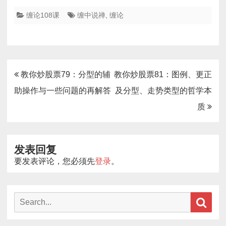
缠论108课
缠中说禅
,
缠论
文
教你炒股票79：分型的辅
教你炒股票81：图例、更正
章
助操作与一些问题的再解答
及分型、走势类型的哲学本
导
质
航
发表回复
要发表评论，您必须先
登录
。
Search
Sear
for: