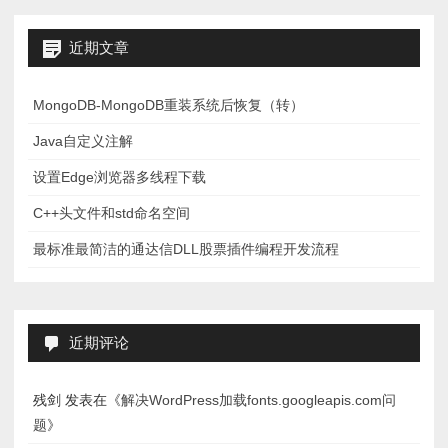
近期文章
MongoDB-MongoDB重装系统后恢复（转）
Java自定义注解
设置Edge浏览器多线程下载
C++头文件和std命名空间
最标准最简洁的通达信DLL股票插件编程开发流程
近期评论
残剑
发表在《
解决WordPress加载fonts.googleapis.com问
题
》