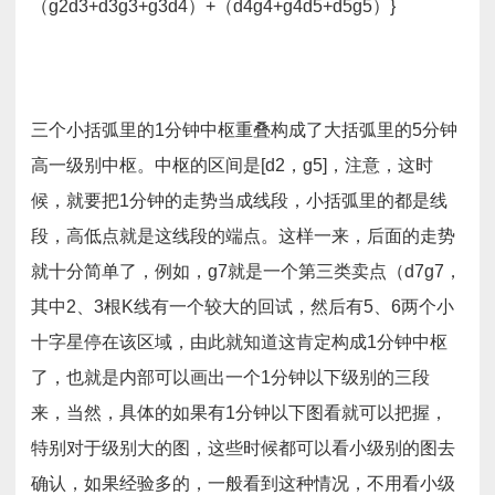
（g2d3+d3g3+g3d4）+（d4g4+g4d5+d5g5）}
三个小括弧里的1分钟中枢重叠构成了大括弧里的5分钟
高一级别中枢。中枢的区间是[d2，g5]，注意，这时
候，就要把1分钟的走势当成线段，小括弧里的都是线
段，高低点就是这线段的端点。这样一来，后面的走势
就十分简单了，例如，g7就是一个第三类卖点（d7g7，
其中2、3根K线有一个较大的回试，然后有5、6两个小
十字星停在该区域，由此就知道这肯定构成1分钟中枢
了，也就是内部可以画出一个1分钟以下级别的三段
来，当然，具体的如果有1分钟以下图看就可以把握，
特别对于级别大的图，这些时候都可以看小级别的图去
确认，如果经验多的，一般看到这种情况，不用看小级