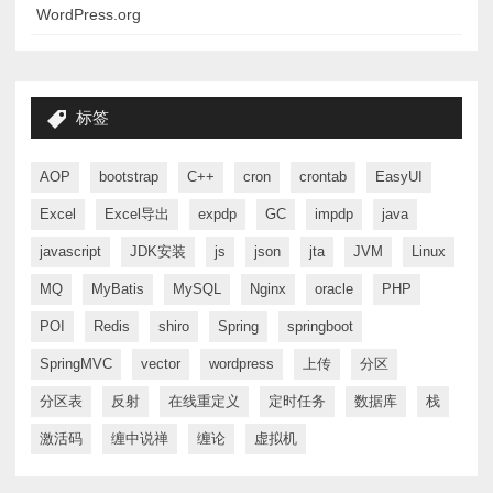
WordPress.org
标签
AOP
bootstrap
C++
cron
crontab
EasyUI
Excel
Excel导出
expdp
GC
impdp
java
javascript
JDK安装
js
json
jta
JVM
Linux
MQ
MyBatis
MySQL
Nginx
oracle
PHP
POI
Redis
shiro
Spring
springboot
SpringMVC
vector
wordpress
上传
分区
分区表
反射
在线重定义
定时任务
数据库
栈
激活码
缠中说禅
缠论
虚拟机