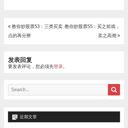
文
教你炒股票53：三类买卖
教你炒股票55：买之前戏，
章
点的再分辨
卖之高潮
导
航
发表回复
要发表评论，您必须先
登录
。
Search
Sear
for:
近期文章