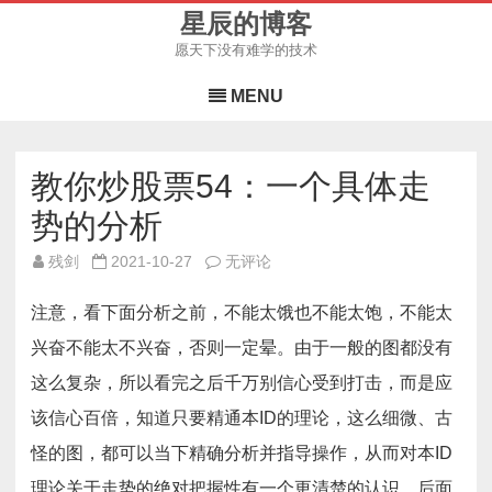
星辰的博客
愿天下没有难学的技术
Skip
to
MENU
content
教你炒股票54：一个具体走
势的分析
教
残剑
2021-10-27
无评论
你
炒
股
注意，看下面分析之前，不能太饿也不能太饱，不能太
票
54：
兴奋不能太不兴奋，否则一定晕。由于一般的图都没有
一
个
这么复杂，所以看完之后千万别信心受到打击，而是应
具
体
走
该信心百倍，知道只要精通本ID的理论，这么细微、古
势
的
怪的图，都可以当下精确分析并指导操作，从而对本ID
分
析
理论关于走势的绝对把握性有一个更清楚的认识。后面