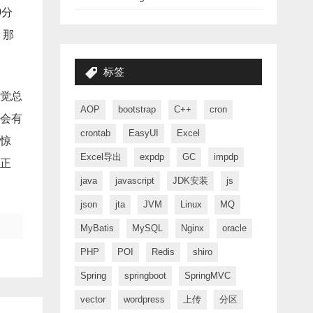
0分
，那
标签
觉总
AOP
bootstrap
C++
cron
会有
crontab
EasyUI
Excel
惊
Excel导出
expdp
GC
impdp
正
java
javascript
JDK安装
js
json
jta
JVM
Linux
MQ
MyBatis
MySQL
Nginx
oracle
PHP
POI
Redis
shiro
Spring
springboot
SpringMVC
vector
wordpress
上传
分区