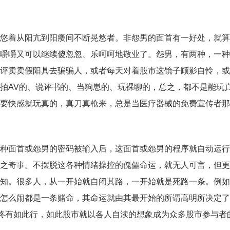
悠着从阳亢到阳痿间不断晃悠者。非怨男的面首有一好处，就算
嚼嚼又可以继续傻忽忽、乐呵呵地敬业了。怨男，有两种，一种
评卖卖假阳具去骗骗人，或者每天对着股市这镜子顾影自怜，或
拍AV的、说评书的、当狗崽的、玩裸聊的，总之，都不是能玩
要快感就玩真的，真刀真枪来，总是当医疗器械的免费宣传者那
种面首或怨男的密码被输入后，这面首或怨男的程序就自动运行
之奇事。不摆脱这各种情绪操控的傀儡命运，就无人可言，但更
知。很多人，从一开始就自闭其路，一开始就是死路一条。例如
怎么闹都是一条赌命，其命运就由其最开始的所谓高明所决定了
，终有如此行，如此股市就以各人自渎的想象成为众多股市参与者