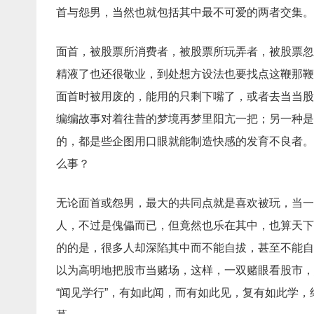
首与怨男，当然也就包括其中最不可爱的两者交集。
面首，被股票所消费者，被股票所玩弄者，被股票忽
精液了也还很敬业，到处想方设法也要找点这鞭那鞭
面首时被用废的，能用的只剩下嘴了，或者去当当股
编编故事对着往昔的梦境再梦里阳亢一把；另一种是
的，都是些企图用口眼就能制造快感的发育不良者。
么事？
无论面首或怨男，最大的共同点就是喜欢被玩，当一
人，不过是傀儡而已，但竟然也乐在其中，也算天下
的的是，很多人却深陷其中而不能自拔，甚至不能自
以为高明地把股市当赌场，这样，一双赌眼看股市，
“闻见学行”，有如此闻，而有如此见，复有如此学