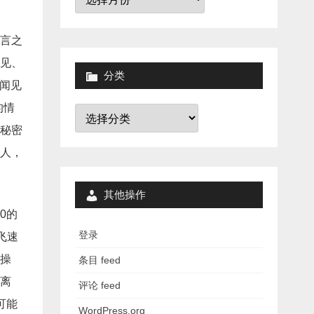
档
言之
见、
分类
“闻见
的情
分
类
秘密
人，
其他操作
0的
登录
飞速
操
条目 feed
离
评论 feed
可能
WordPress.org