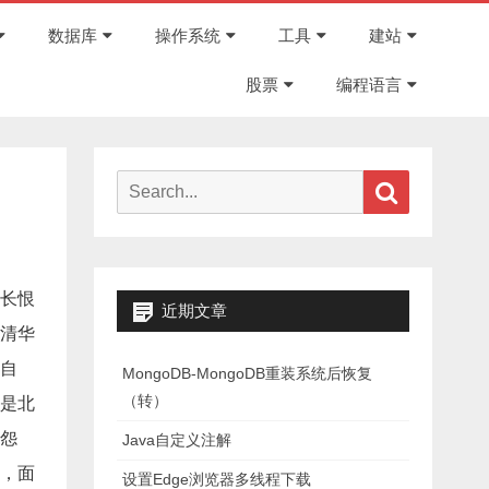
Skip
to
数据库
操作系统
工具
建站
content
股票
编程语言
Search
Search
for:
长恨
近期文章
清华
自
MongoDB-MongoDB重装系统后恢复
（转）
是北
怨
Java自定义注解
，面
设置Edge浏览器多线程下载