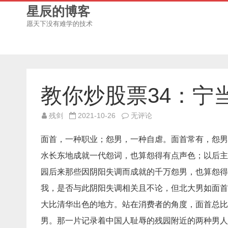
星辰的博客
愿天下没有难学的技术
教你炒股票34：宁
教
残剑
2021-10-26
无评论
你
炒
股
面首，一种职业；怨男，一种自虐。面首常有，怨男
票
34：
水长东地成就一代怨词，也算怨得有点声色；以后主
宁
当
园后来那些因阴阳失调而成就的千万怨男，也算怨得
面
首，
莫
我，是否与此阴阳失调相关且不论，但北大男如面首
成
怨
大比清华出色的地方。站在消费者的角度，面首总比
男
男。那一片记录着中国人耻辱的残园附近的两种男人