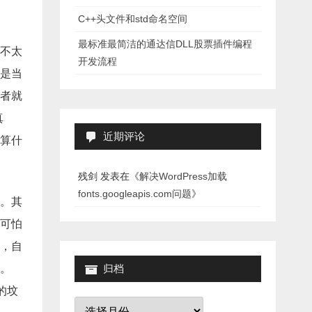
C++头文件和std命名空间
最标准最简洁的通达信DLL股票插件编程
不太
开发流程
是当
者就
真
近期评论
算什
残剑
发表在《
解决WordPress加载
fonts.googleapis.com问题
》
。其
可怕
，自
。
归档
的坟
归