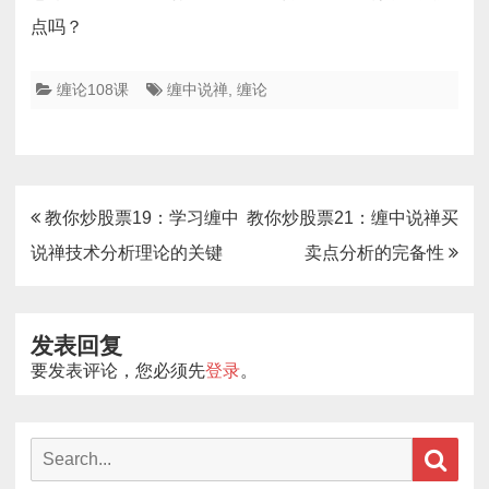
点吗？
缠论108课
缠中说禅
,
缠论
文
教你炒股票19：学习缠中
教你炒股票21：缠中说禅买
章
说禅技术分析理论的关键
卖点分析的完备性
导
航
发表回复
要发表评论，您必须先
登录
。
Search
Sear
for: