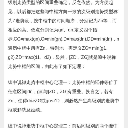
级别走势类型的区间重叠确定，反之依然。为方便起
见，以后都把这些与中枢方向一致的次级别走势类型称
为Z走势段，按中枢中的时间顺序，分别记为Zn等，而
相应的高、低点分别记为gn、dn,定义四个指
标,GG=max(gn),G=min(gn),D=max(dn),DD=min(dn)，n
遍历中枢中所有Zn。特别地，再定义ZG= min(g1、
g2),ZD=max(d1、d2)，显然，[ZD，ZG]就是缠中说禅
走势中枢的区间，由此有了如下定理：
缠中说禅走势中枢中心定理一：走势中枢的延伸等价于
任意区间[dn，gn]与[ZD，ZG]有重叠。换言之，若有
Zn，使得dn>ZG或gn<ZD，则必然产生高级别的走势中
枢或趋势及延续。
缠中说禅走势中枢中心定理二：前后同级别的两个缠中