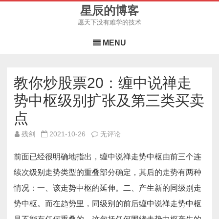
星辰的博客
愿天下没有难学的技术
Skip
to
MENU
content
教你炒股票20：缠中说禅走
势中枢级别扩张及第三类买卖
点
教
残剑
2021-10-26
无评论
你
炒
股
前面已经很明确地指出，缠中说禅走势中枢由前三个连
票
20：
续次级别走势类型的重叠部分确定，其后的走势有两种
缠
中
情况：一、该走势中枢的延伸。二、产生新的同级别走
说
禅
走
势中枢。而在趋势里，同级别的前后缠中说禅走势中枢
势
中