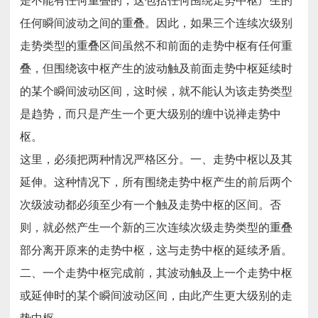
是不能有任何重叠的，这包括任何围绕走势中枢产生的
枢
级
任何瞬间波动之间的重叠。因此，如果三个连续次级别
别
扩
张
走势类型的重叠区间虽然不和前面的走势中枢有任何重
及
第
叠，但围绕该中枢产生的波动触及前面走势中枢延续时
三
类
的某个瞬间波动区间，这时候，就不能认为该走势类型
买
卖
是趋势，而只是产生一个更大级别的缠中说禅走势中
点
枢。
这里，必须把两种情况严格区分。一、走势中枢以及其
延伸。这种情况下，所有围绕走势中枢产生的前后两个
次级波动都必须至少有一个触及走势中枢的区间。否
则，就必然产生一个新的三次连续次级走势类型的重叠
部分离开原来的走势中枢，这与走势中枢的延续矛盾。
二、一个走势中枢完成前，其波动触及上一个走势中枢
或延伸时的某个瞬间波动区间，由此产生更大级别的走