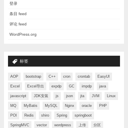
登录
条目 feed
评论 feed
WordPress.org
标签
AOP
bootstrap
C++
cron
crontab
EasyUI
Excel
Excel导出
expdp
GC
impdp
java
javascript
JDK安装
js
json
jta
JVM
Linux
MQ
MyBatis
MySQL
Nginx
oracle
PHP
POI
Redis
shiro
Spring
springboot
SpringMVC
vector
wordpress
上传
分区