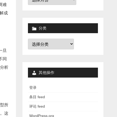
档
两难
分解成
分类
分
类
一旦
不同
分析
其他操作
登录
条目 feed
型所
评论 feed
。这
WordPress.org