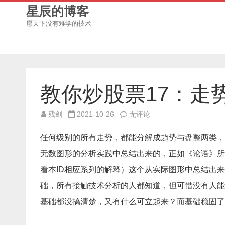
星辰的博客
愿天下没有难学的技术
教你炒股票17：走
教
残剑
2021-10-26
无评论
你
炒
股
任何级别的所有走势，都能分解成趋势与盘整两类，
票
17：
无数图形的分析实践中总结出来的，正如《论语》所
走
势
看本ID相应系列的解释）这个从实际图形中总结出
终
完
美
础，所有接触技术分析的人都知道，但可惜没有人能
基础都没搞清楚，又有什么可立起来？而基础稳固了