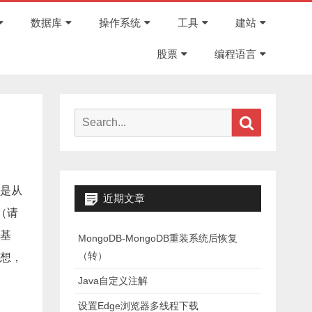
Skip
to
数据库
操作系统
工具
建站
content
股票
编程语言
Search
Search
for:
是从
近期文章
（请
个基
MongoDB-MongoDB重装系统后恢复
（转）
想，
Java自定义注解
设置Edge浏览器多线程下载