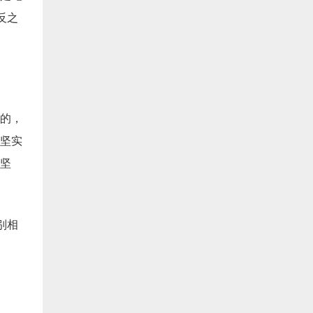
反之
证的，
坚实
坚
别相