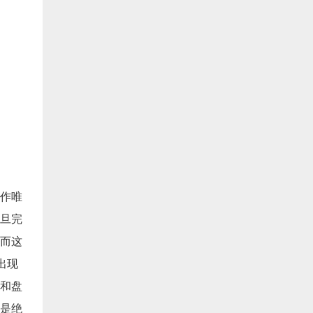
。
作唯
旦完
而这
出现
和盘
是绝