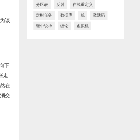
分区表
反射
在线重定义
定时任务
数据库
栈
激活码
为该
缠中说禅
缠论
虚拟机
向下
张走
然在
消交