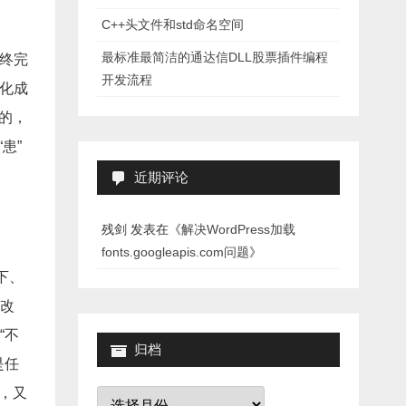
C++头文件和std命名空间
最标准最简洁的通达信DLL股票插件编程
势终完
开发流程
转化成
”的，
患”
近期评论
残剑
发表在《
解决WordPress加载
fonts.googleapis.com问题
》
下、
改
“不
归档
是任
归
下，又