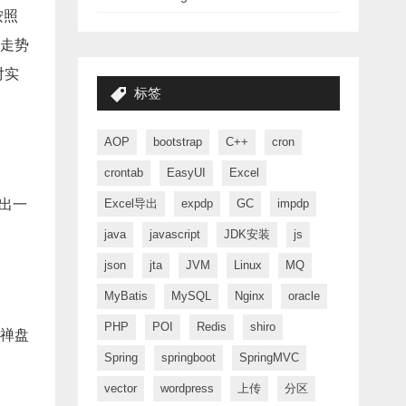
按照
走势
对实
标签
AOP
bootstrap
C++
cron
crontab
EasyUI
Excel
给出一
Excel导出
expdp
GC
impdp
java
javascript
JDK安装
js
json
jta
JVM
Linux
MQ
MyBatis
MySQL
Nginx
oracle
PHP
POI
Redis
shiro
禅盘
Spring
springboot
SpringMVC
vector
wordpress
上传
分区