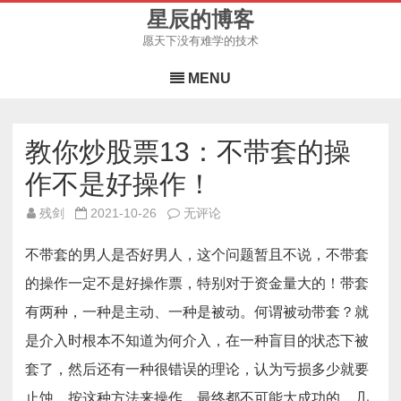
星辰的博客
愿天下没有难学的技术
Skip
to
MENU
content
教你炒股票13：不带套的操
作不是好操作！
教
残剑
2021-10-26
无评论
你
炒
股
不带套的男人是否好男人，这个问题暂且不说，不带套
票
13：
的操作一定不是好操作票，特别对于资金量大的！带套
不
带
有两种，一种是主动、一种是被动。何谓被动带套？就
套
的
操
是介入时根本不知道为何介入，在一种盲目的状态下被
作
不
套了，然后还有一种很错误的理论，认为亏损多少就要
是
好
止蚀，按这种方法来操作，最终都不可能大成功的。几
操