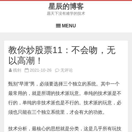
星辰的博客
愿天下没有难学的技术
Skip
to
MENU
content
教你炒股票11：不会吻，无
以高潮！
教
残剑
2021-10-26
无评论
你
炒
股
甄别“早泄”男，必须要选择三个独立的系统。其中一个
票
11：
最常用的，就是所谓的技术派玩意。单纯的技术派是不
不
会
行的，单纯的非技术派也是不行的。技术派的玩意，必
吻，
无
以
须也只能在三个独立系统里，才会有大的功效。
高
潮！
技术分析，最核心的思想就是分类，这是几乎所有玩技