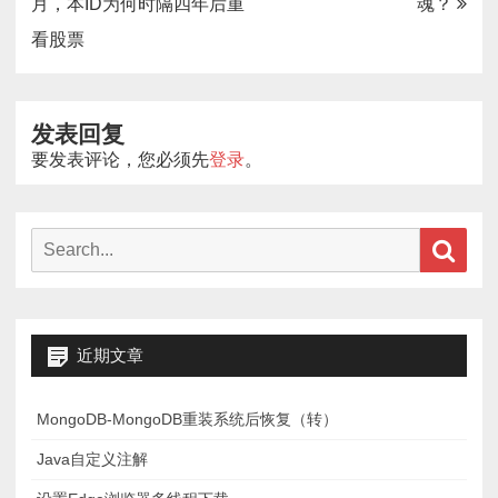
章
月，本ID为何时隔四年后重
魂？
导
看股票
航
发表回复
要发表评论，您必须先
登录
。
Search
Sear
for:
近期文章
MongoDB-MongoDB重装系统后恢复（转）
Java自定义注解