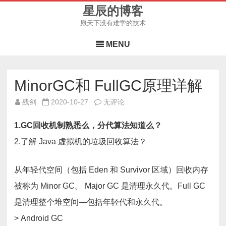
星辰的博客
愿天下没有难学的技术
Skip
to
MENU
content
MinorGC和 FullGC原理详解
MinorGC
残剑
2020-10-27
无评论
和
FullGC
原
1.GC回收机制熟悉么，分代算法知道么？
理
详
2.了解 Java 虚拟机的垃圾回收算法？
解
从年轻代空间（包括 Eden 和 Survivor 区域）回收内存
被称为 Minor GC。 Major GC 是清理永久代。Full GC
是清理整个堆空间—包括年轻代和永久代。
> Android GC