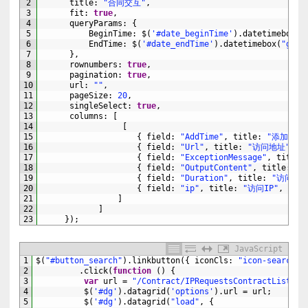
2
title
:
"合同交互"
,
3
fit
:
true
,
4
queryParams
:
{
5
BeginTime
:
$
(
'#date_beginTime'
)
.
datetimebox
(
"
6
EndTime
:
$
(
'#date_endTime'
)
.
datetimebox
(
"getV
7
}
,
8
rownumbers
:
true
,
9
pagination
:
true
,
10
url
:
""
,
11
pageSize
:
20
,
12
singleSelect
:
true
,
13
columns
:
[
14
[
15
{
field
:
"AddTime"
,
title
:
"添加时间
16
{
field
:
"Url"
,
title
:
"访问地址"
,
w
17
{
field
:
"ExceptionMessage"
,
title
:
18
{
field
:
"OutputContent"
,
title
:
"
19
{
field
:
"Duration"
,
title
:
"访问耗时
20
{
field
:
"ip"
,
title
:
"访问IP"
,
widt
21
]
22
]
23
}
)
;
JavaScript
1
$
(
"#button_search"
)
.
linkbutton
(
{
iconCls
:
"icon-search"
2
.
click
(
function
(
)
{
3
var
url
=
"/Contract/IPRequestsContractListByA
4
$
(
'#dg'
)
.
datagrid
(
'options'
)
.
url
=
url
;
5
$
(
'#dg'
)
.
datagrid
(
"load"
,
{