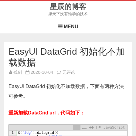
星辰的博客
愿天下没有难学的技术
Skip
to
MENU
content
EasyUI DataGrid 初始化不加
载数据
EasyUI
残剑
2020-10-04
无评论
DataGrid
初
始
EasyUI DataGrid 初始化不加载数据，下面有两种方法
化
不
可参考。
加
载
数
据
重新加载DataGrid url，代码如下：
JavaScript
1
$
(
'#dg'
)
.
datagrid
(
{