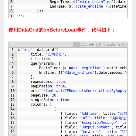
6
BeginTime
:
$
(
'#date_beginTime'
)
.
datetime
7
EndTime
:
$
(
'#date_endTime'
)
.
datetimebox
(
8
}
)
;
9
}
)
;
使用DataGrid的onBeforeLoad事件，代码如下：
JavaScript
1
$
(
'#dg'
)
.
datagrid
(
{
2
title
:
"合同交互"
,
3
fit
:
true
,
4
queryParams
:
{
5
BeginTime
:
$
(
'#date_beginTime'
)
.
datetimebox
(
"
6
EndTime
:
$
(
'#date_endTime'
)
.
datetimebox
(
"getV
7
}
,
8
rownumbers
:
true
,
9
pagination
:
true
,
10
url
:
"/Contract/IPRequestsContractListByApplyId"
,
11
pageSize
:
20
,
12
singleSelect
:
true
,
13
columns
:
[
14
[
15
{
field
:
"AddTime"
,
title
:
"添加时间
16
{
field
:
"Url"
,
title
:
"访问地址"
,
w
17
{
field
:
"ExceptionMessage"
,
title
:
18
{
field
:
"OutputContent"
,
title
:
"
19
{
field
:
"Duration"
,
title
:
"访问耗时