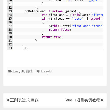
20
{
field
:
"ip"
,
title
:
"访问IP"
,
widt
21
]
22
]
,
23
onBeforeLoad
:
function
(
param
)
{
24
var
firstLoad
=
$
(
this
)
.
attr
(
"firstLoad
25
if
(
firstLoad
==
"false"
||
typeof
(
fir
26
{
27
$
(
this
)
.
attr
(
"firstLoad"
,
"true"
)
;
28
return
false
;
29
}
30
return
true
;
31
}
32
33
}
)
;
EasyUI
,
前端
EasyUI
文
正则表达式 整数
Vue.js项目实例教程
章