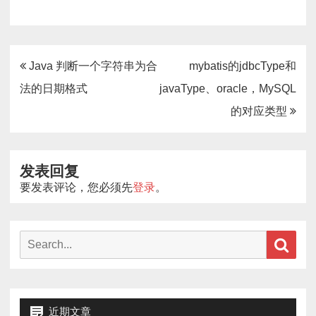
文
Java 判断一个字符串为合
mybatis的jdbcType和
章
法的日期格式
javaType、oracle，MySQL
导
的对应类型
航
发表回复
要发表评论，您必须先
登录
。
Search
Sear
for:
近期文章