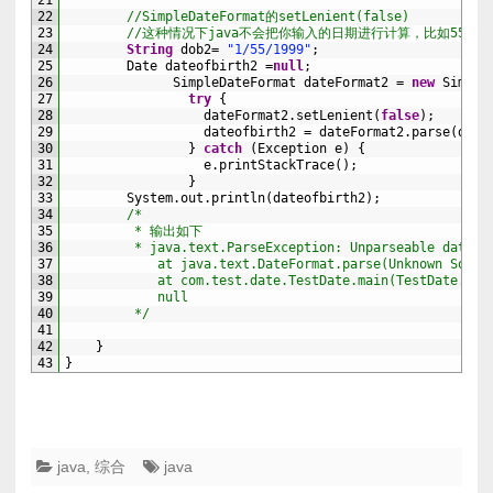
21
22
//SimpleDateFormat的setLenient(false)
23
//这种情况下java不会把你输入的日期进行计算，比如55
24
String
dob2
=
"1/55/1999"
;
25
Date 
dateofbirth2
=
null
;
26
SimpleDateFormat 
dateFormat2
=
new
Simple
27
try
{
28
dateFormat2
.
setLenient
(
false
)
;
29
dateofbirth2
=
dateFormat2
.
parse
(
dob2
30
}
catch
(
Exception
e
)
{
31
e
.
printStackTrace
(
)
;
32
}
33
System
.
out
.
println
(
dateofbirth2
)
;
34
/*
35
         * 输出如下
36
         * java.text.ParseException: Unparseable date: 
37
            at java.text.DateFormat.parse(Unknown Sourc
38
            at com.test.date.TestDate.main(TestDate.jav
39
            null
40
         */
41
42
}
43
}
java
,
综合
java