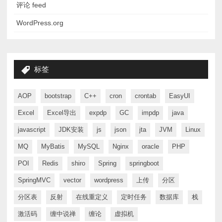
评论 feed
WordPress.org
标签
AOP
bootstrap
C++
cron
crontab
EasyUI
Excel
Excel导出
expdp
GC
impdp
java
javascript
JDK安装
js
json
jta
JVM
Linux
MQ
MyBatis
MySQL
Nginx
oracle
PHP
POI
Redis
shiro
Spring
springboot
SpringMVC
vector
wordpress
上传
分区
分区表
反射
在线重定义
定时任务
数据库
栈
激活码
缠中说禅
缠论
虚拟机