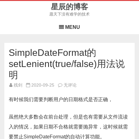
星辰的博客
愿天下没有难学的技术
Skip
to
MENU
content
SimpleDateFormat的
setLenient(true/false)用法说
明
SimpleDateFormat
残剑
2020-09-25
无评论
的
setLenient(true/false)
用
有时候我们需要判断用户的日期格式是否正确，
法
说
明
虽然绝大多数会在前台处理，但是也有需要从文件流读
入的情况，如果日期不合格就需要抛异常，这时候就需
要禁止SimpleDateFormat的自动计算功能。