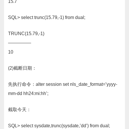
15.7
SQL> select trunc(15.79,-1) from dual;
TRUNC(15.79,-1)
—————
10
(2)截断日期：
先执行命令：alter session set nls_date_format=’yyyy-
mm-dd hh24:mi:hh’;
截取今天：
SQL> select sysdate,trunc(sysdate,’dd’) from dual;