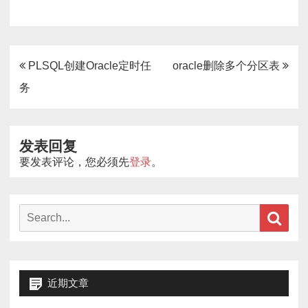
文
PLSQL创建Oracle定时任
oracle删除多个分区表
章
务
导
航
发表回复
要发表评论，您必须先
登录
。
Search
Sear
for:
近期文章