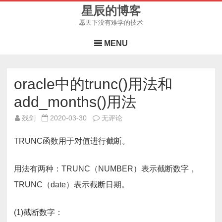
星辰的博客
愿天下没有难学的技术
Skip
to
MENU
content
oracle中的trunc()用法和
add_months()用法
oracle
残剑
2020-03-30
无评论
中
的
trunc()
TRUNC函数用于对值进行截断。
用
法
和
add_months()
用法有两种：TRUNC（NUMBER）表示截断数字，
用
法
TRUNC（date）表示截断日期。
(1)截断数字：