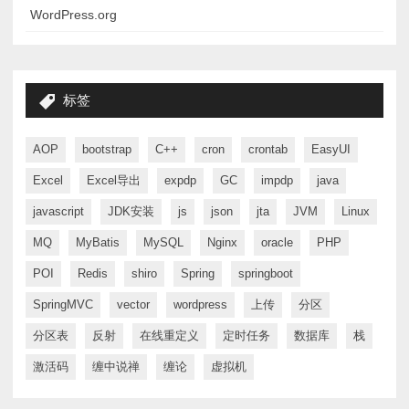
WordPress.org
标签
AOP
bootstrap
C++
cron
crontab
EasyUI
Excel
Excel导出
expdp
GC
impdp
java
javascript
JDK安装
js
json
jta
JVM
Linux
MQ
MyBatis
MySQL
Nginx
oracle
PHP
POI
Redis
shiro
Spring
springboot
SpringMVC
vector
wordpress
上传
分区
分区表
反射
在线重定义
定时任务
数据库
栈
激活码
缠中说禅
缠论
虚拟机