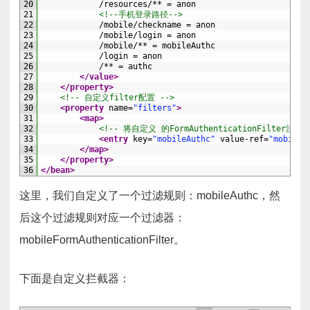
20
            /resources/** = anon
21
<!--手机登录路径-->
22
            /mobile/checkname = anon
23
            /mobile/login = anon
24
            /mobile/** = mobileAuthc
25
            /login = anon
26
            /** = authc
27
</value>
28
</property>
29
<!-- 自定义filter配置 -->
30
<property 
name
=
"filters"
>
31
<map>
32
<!-- 将自定义 的FormAuthenticationFilter注入sh
33
<entry 
key
=
"mobileAuthc"
value-ref
=
"mobileF
34
</map>
35
</property>
36
</bean>
这里，我们自定义了一个过滤规则：mobileAuthc，然
后这个过滤规则对应一个过滤器：
mobileFormAuthenticationFilter。
下面是自定义拦截器：