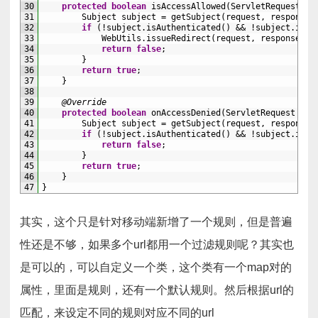
30
protected
boolean
isAccessAllowed
(
ServletRequest 
re
31
Subject 
subject
=
getSubject
(
request
,
response
)
32
if
(
!
subject
.
isAuthenticated
(
)
&&
!
subject
.
isRe
33
WebUtils
.
issueRedirect
(
request
,
response
,
m
34
return
false
;
35
}
36
return
true
;
37
}
38
39
@Override
40
protected
boolean
onAccessDenied
(
ServletRequest 
req
41
Subject 
subject
=
getSubject
(
request
,
response
)
42
if
(
!
subject
.
isAuthenticated
(
)
&&
!
subject
.
isRe
43
return
false
;
44
}
45
return
true
;
46
}
47
}
其实，这个只是针对移动端新增了一个规则，但是普遍
性还是不够，如果多个url都用一个过滤规则呢？其实也
是可以的，可以自定义一个类，这个类有一个map对的
属性，里面是规则，还有一个默认规则。然后根据url的
匹配，来设定不同的规则对应不同的url