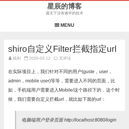
星辰的博客
愿天下没有难学的技术
Skip
to
MENU
content
shiro自定义Filter拦截指定url
shiro
残剑
2020-03-12
无评论
自
定
义
在实际项目上，我们针对不同的用户(guste，user，
Filter
拦
admin，mobile user)等等，需要进入不同的页面，比
截
指
如，手机端用户需要进入Mobile/这个路径下的，这个时
定
url
候，我们需要自定义拦截url，就比如下面的url：
电脑端用户登录页面 http://localhost:8080/login