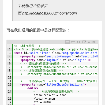
手机端用户登录页
面 http://localhost:8080/mobile/login
而在我们通用的配置中是这样配置的：
XHTML
1
<!--Shiro配置 -->
2
<!-- Shiro 的Web过滤器 web.xml中shiro的filter对应的bean --
3
<bean 
id
=
"shiroFilter"
class
=
"org.apache.shiro.spring.w
4
<property 
name
=
"securityManager"
ref
=
"securityManag
5
<property 
name
=
"loginUrl"
value
=
"/login"
 />
6
<!-- 登陆成功后要跳转的连接 -->
7
<!--<property name="successUrl" value="/success" />
8
<!-- 没有权限要跳转的链接 -->
9
<!--<property name="unauthorizedUrl" value="/regest
10
11
<!-- 过虑器链定义，从上向下顺序执行，一般将/**放在最下边 -
12
<property 
name
=
"filterChainDefinitions"
>
13
<value>
14
<!-- 对静态资源设置匿名访问 -->
15
            /resources/** = anon
16
            /login = anon
17
            /** = authc