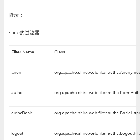
附录：
shiro的过滤器
Filter Name
Class
anon
org.apache.shiro.web.filter.authc.Anonymou
authc
org.apache.shiro.web.filter.authc.FormAuthe
authcBasic
org.apache.shiro.web.filter.authc.BasicHttpA
logout
org.apache.shiro.web.filter.authc.LogoutFilt