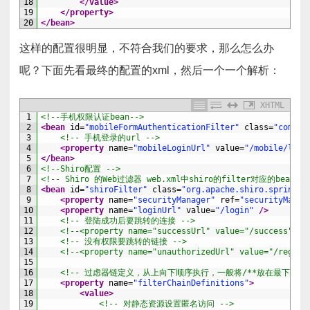
18
</value>
19
</property>
20
</bean>
这样的配置很明显，不符合我们的要求，那么怎么办
呢？下面先看最终的配置的xml，然后一个一个解析：
XHTML
1
<!--手机权限认证bean-->
2
<bean 
id
=
"mobileFormAuthenticationFilter"
class
=
"com.un
3
<!-- 手机登录的url -->
4
<property 
name
=
"mobileLoginUrl"
value
=
"/mobile/logi
5
</bean>
6
<!--Shiro配置 -->
7
<!-- Shiro 的Web过滤器 web.xml中shiro的filter对应的bean --
8
<bean 
id
=
"shiroFilter"
class
=
"org.apache.shiro.spring.w
9
<property 
name
=
"securityManager"
ref
=
"securityManag
10
<property 
name
=
"loginUrl"
value
=
"/login"
 />
11
<!-- 登陆成功后要跳转的连接 -->
12
<!--<property name="successUrl" value="/success" />
13
<!-- 没有权限要跳转的链接 -->
14
<!--<property name="unauthorizedUrl" value="/regest
15
16
<!-- 过虑器链定义，从上向下顺序执行，一般将/**放在最下边 -
17
<property 
name
=
"filterChainDefinitions"
>
18
<value>
19
<!-- 对静态资源设置匿名访问 -->