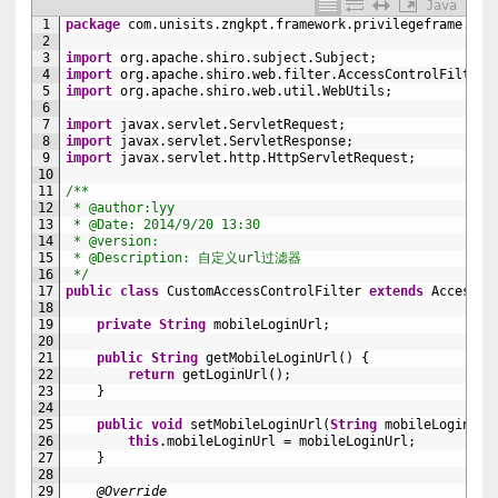
Java
1
package
com
.
unisits
.
zngkpt
.
framework
.
privilegeframe
.
boj
2
3
import
org
.
apache
.
shiro
.
subject
.
Subject
;
4
import
org
.
apache
.
shiro
.
web
.
filter
.
AccessControlFilter
;
5
import
org
.
apache
.
shiro
.
web
.
util
.
WebUtils
;
6
7
import
javax
.
servlet
.
ServletRequest
;
8
import
javax
.
servlet
.
ServletResponse
;
9
import
javax
.
servlet
.
http
.
HttpServletRequest
;
10
11
/**
12
 * @author:lyy
13
 * @Date: 2014/9/20 13:30
14
 * @version:
15
 * @Description: 自定义url过滤器
16
 */
17
public
class
CustomAccessControlFilter
extends
AccessCo
18
19
private
String
mobileLoginUrl
;
20
21
public
String
getMobileLoginUrl
(
)
{
22
return
getLoginUrl
(
)
;
23
}
24
25
public
void
setMobileLoginUrl
(
String
mobileLoginUrl
26
this
.
mobileLoginUrl
=
mobileLoginUrl
;
27
}
28
29
@Override