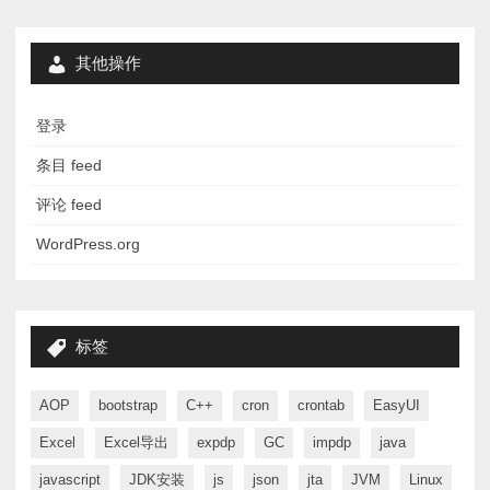
其他操作
登录
条目 feed
评论 feed
WordPress.org
标签
AOP
bootstrap
C++
cron
crontab
EasyUI
Excel
Excel导出
expdp
GC
impdp
java
javascript
JDK安装
js
json
jta
JVM
Linux