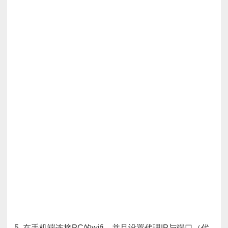
5. 在手机端连接PC的wifi，并且设置代理IP与端口（代