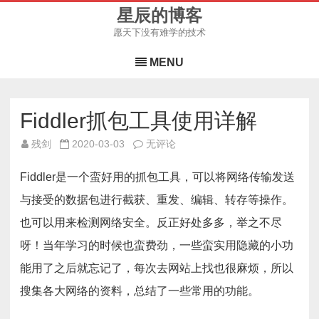
星辰的博客
愿天下没有难学的技术
Skip
to
MENU
content
Fiddler抓包工具使用详解
Fiddler
残剑
2020-03-03
无评论
抓
包
工
Fiddler是一个蛮好用的抓包工具，可以将网络传输发送
具
使
与接受的数据包进行截获、重发、编辑、转存等操作。
用
详
也可以用来检测网络安全。反正好处多多，举之不尽
解
呀！当年学习的时候也蛮费劲，一些蛮实用隐藏的小功
能用了之后就忘记了，每次去网站上找也很麻烦，所以
搜集各大网络的资料，总结了一些常用的功能。