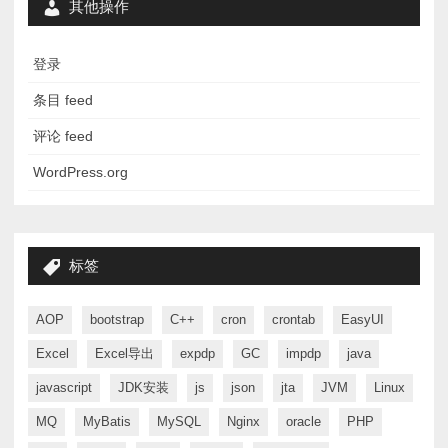
其他操作
登录
条目 feed
评论 feed
WordPress.org
标签
AOP
bootstrap
C++
cron
crontab
EasyUI
Excel
Excel导出
expdp
GC
impdp
java
javascript
JDK安装
js
json
jta
JVM
Linux
MQ
MyBatis
MySQL
Nginx
oracle
PHP