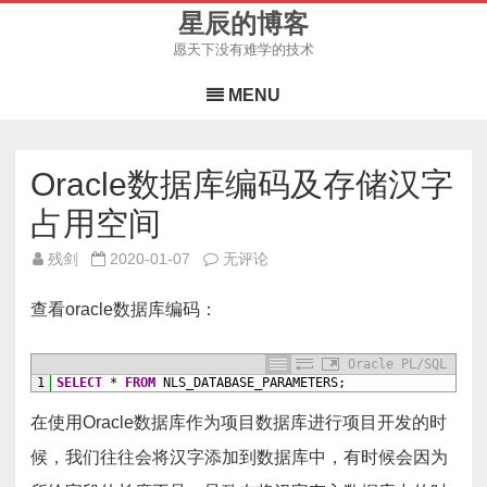
星辰的博客
愿天下没有难学的技术
Skip
to
MENU
content
Oracle数据库编码及存储汉字
占用空间
Oracle
残剑
2020-01-07
无评论
数
据
库
查看oracle数据库编码：
编
码
及
存
Oracle PL/SQL
储
1
SELECT
*
FROM
NLS_DATABASE_PARAMETERS;
汉
字
在使用Oracle数据库作为项目数据库进行项目开发的时
占
用
空
候，我们往往会将汉字添加到数据库中，有时候会因为
间