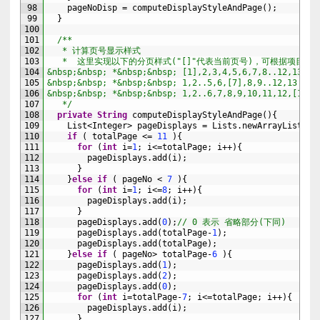
98
pageNoDisp
=
computeDisplayStyleAndPage
(
)
;
99
}
100
101
/**
102
   * 计算页号显示样式
103
   *  这里实现以下的分页样式("[]"代表当前页号)，可根据项目需
104
&nbsp;&nbsp; *&nbsp;&nbsp; [1],2,3,4,5,6,7,8..12,13
105
&nbsp;&nbsp; *&nbsp;&nbsp; 1,2..5,6,[7],8,9..12,13
106
&nbsp;&nbsp; *&nbsp;&nbsp; 1,2..6,7,8,9,10,11,12,[13]
107
   */
108
private
String
computeDisplayStyleAndPage
(
)
{
109
List
<Integer>
pageDisplays
=
Lists
.
newArrayList
(
)
;
110
if
(
totalPage
<=
11
)
{
111
for
(
int
i
=
1
;
i
<=
totalPage
;
i
++
)
{
112
pageDisplays
.
add
(
i
)
;
113
}
114
}
else
if
(
pageNo
<
7
)
{
115
for
(
int
i
=
1
;
i
<=
8
;
i
++
)
{
116
pageDisplays
.
add
(
i
)
;
117
}
118
pageDisplays
.
add
(
0
)
;
// 0 表示 省略部分(下同)
119
pageDisplays
.
add
(
totalPage
-
1
)
;
120
pageDisplays
.
add
(
totalPage
)
;
121
}
else
if
(
pageNo
>
totalPage
-
6
)
{
122
pageDisplays
.
add
(
1
)
;
123
pageDisplays
.
add
(
2
)
;
124
pageDisplays
.
add
(
0
)
;
125
for
(
int
i
=
totalPage
-
7
;
i
<=
totalPage
;
i
++
)
{
126
pageDisplays
.
add
(
i
)
;
127
}