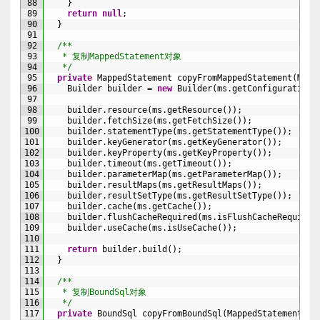
88
}
89
return
null
;
90
}
91
92
/**
93
   * 复制MappedStatement对象
94
   */
95
private
MappedStatement 
copyFromMappedStatement
(
Mapp
96
Builder 
builder
=
new
Builder
(
ms
.
getConfiguration
(
97
98
builder
.
resource
(
ms
.
getResource
(
)
)
;
99
builder
.
fetchSize
(
ms
.
getFetchSize
(
)
)
;
100
builder
.
statementType
(
ms
.
getStatementType
(
)
)
;
101
builder
.
keyGenerator
(
ms
.
getKeyGenerator
(
)
)
;
102
builder
.
keyProperty
(
ms
.
getKeyProperty
(
)
)
;
103
builder
.
timeout
(
ms
.
getTimeout
(
)
)
;
104
builder
.
parameterMap
(
ms
.
getParameterMap
(
)
)
;
105
builder
.
resultMaps
(
ms
.
getResultMaps
(
)
)
;
106
builder
.
resultSetType
(
ms
.
getResultSetType
(
)
)
;
107
builder
.
cache
(
ms
.
getCache
(
)
)
;
108
builder
.
flushCacheRequired
(
ms
.
isFlushCacheRequired
109
builder
.
useCache
(
ms
.
isUseCache
(
)
)
;
110
111
return
builder
.
build
(
)
;
112
}
113
114
/**
115
   * 复制BoundSql对象
116
   */
117
private
BoundSql 
copyFromBoundSql
(
MappedStatement 
ms