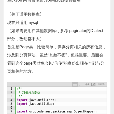
Jackson 向前台传送Json格式数据转换用
【关于适用数据库】
现在只适用mysql
（如果需要用在其他数据库可参考 paginator的Dialect
部分，改动都不大）
首先是Page类，比较简单，保存分页相关的所有信息，
涉及到分页算法。虽然“其貌不扬”，但很重要。后面会
看到这个page类对象会以“信使”的身份出现在全部与分
页相关的地方。
Java
1
/**
2
 * 封装分页数据
3
 */
4
import
java
.
util
.
List
;
5
import
java
.
util
.
Map
;
6
7
import
org
.
codehaus
.
jackson
.
map
.
ObjectMapper
;