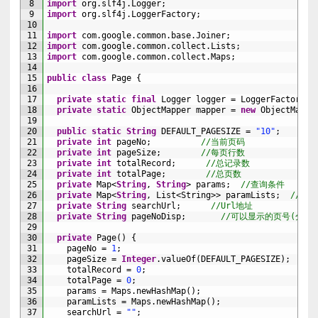
8
import
org
.
slf4j
.
Logger
;
9
import
org
.
slf4j
.
LoggerFactory
;
10
11
import
com
.
google
.
common
.
base
.
Joiner
;
12
import
com
.
google
.
common
.
collect
.
Lists
;
13
import
com
.
google
.
common
.
collect
.
Maps
;
14
15
public
class
Page
{
16
17
private
static
final
Logger 
logger
=
LoggerFactory
.
g
18
private
static
ObjectMapper 
mapper
=
new
ObjectMappe
19
20
public
static
String
DEFAULT_PAGESIZE
=
"10"
;
21
private
int
pageNo
;
//当前页码
22
private
int
pageSize
;
//每页行数
23
private
int
totalRecord
;
//总记录数
24
private
int
totalPage
;
//总页数
25
private
Map
<
String
,
String
>
params
;
//查询条件
26
private
Map
<
String
,
List
<String>
>
paramLists
;
//数
27
private
String
searchUrl
;
//Url地址
28
private
String
pageNoDisp
;
//可以显示的页号(分隔
29
30
private
Page
(
)
{
31
pageNo
=
1
;
32
pageSize
=
Integer
.
valueOf
(
DEFAULT_PAGESIZE
)
;
33
totalRecord
=
0
;
34
totalPage
=
0
;
35
params
=
Maps
.
newHashMap
(
)
;
36
paramLists
=
Maps
.
newHashMap
(
)
;
37
searchUrl
=
""
;