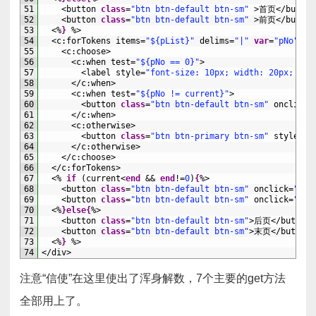
51
<
button 
class
=
"btn btn-default btn-sm"
>
首页
<
/
button
52
<
button 
class
=
"btn btn-default btn-sm"
>
前页
<
/
button
53
<%
}
%>
54
<
c
:
forTokens 
items
=
"${pList}"
delims
=
"|"
var
=
"pNo"
>
55
<
c
:
choose
>
56
<
c
:
when 
test
=
"${pNo == 0}"
>
57
<
label 
style
=
"font-size: 10px; width: 20px; tex
58
<
/
c
:
when
>
59
<
c
:
when 
test
=
"${pNo != current}"
>
60
<
button 
class
=
"btn btn-default btn-sm"
onclick
=
61
<
/
c
:
when
>
62
<
c
:
otherwise
>
63
<
button 
class
=
"btn btn-primary btn-sm"
style
=
"f
64
<
/
c
:
otherwise
>
65
<
/
c
:
choose
>
66
<
/
c
:
forTokens
>
67
<%
if
(
current
<
end
&&
end
!=
0
)
{
%>
68
<
button 
class
=
"btn btn-default btn-sm"
onclick
=
"pag
69
<
button 
class
=
"btn btn-default btn-sm"
onclick
=
"pag
70
<%
}
else
{
%>
71
<
button 
class
=
"btn btn-default btn-sm"
>
后页
<
/
button
>
72
<
button 
class
=
"btn btn-default btn-sm"
>
末页
<
/
button
>
73
<%
}
%>
74
<
/
div
>
注意“信使”在这里使出了浑身解数，7个主要的get方法
全部用上了。