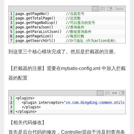
Java
1
page
.
getPageNo
(
)
//当前页号  
2
page
.
getTotalPage
(
)
//总页数  
3
page
.
getPageNoDisp
(
)
//可以显示的页号  
4
page
.
getParaJson
(
)
//查询条件  
5
page
.
getParaListJson
(
)
//数组查询条件  
6
page
.
getPageSize
(
)
//每页行数  
7
page
.
getSearchUrl
(
)
//Url地址（作为action名称）
到这里三个核心模块完成了。然后是拦截器的注册。
【拦截器的注册】需要在mybatis-config.xml 中加入拦截
器的配置
1
<
plugins
>
2
<
plugin 
interceptor
=
"cn.com.dingding.common.utils.Pag
3
<
/
plugin
>
4
<
/
plugins
>
【相关代码修改】
首先是后台代码的修改，Controller层由于涉及到查询条