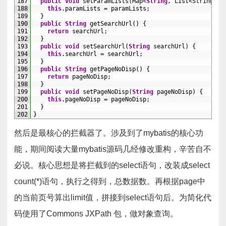
187
public
void
setParamLists
(
Map
<
String
,
List
<String>
>
188
this
.
paramLists
=
paramLists
;
189
}
190
public
String
getSearchUrl
(
)
{
191
return
searchUrl
;
192
}
193
public
void
setSearchUrl
(
String
searchUrl
)
{
194
this
.
searchUrl
=
searchUrl
;
195
}
196
public
String
getPageNoDisp
(
)
{
197
return
pageNoDisp
;
198
}
199
public
void
setPageNoDisp
(
String
pageNoDisp
)
{
200
this
.
pageNoDisp
=
pageNoDisp
;
201
}
202
}
然后是最核心的拦截器了。涉及到了mybatis的核心功
能，期间阅读大量mybatis源码几经修改重构，辛苦自不
必说。核心思想是将拦截到的select语句，改装成select
count(*)语句，执行之得到，总数据数。再根据page中
的当前页号算出limit值，拼接到select语句后。为简化代
码使用了Commons JXPath 包，做对象查询。