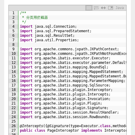
Java
1
/**
2
 * 分页用拦截器
3
 */
4
import
java
.
sql
.
Connection
;
5
import
java
.
sql
.
PreparedStatement
;
6
import
java
.
sql
.
ResultSet
;
7
import
java
.
util
.
Properties
;
8
9
import
org
.
apache
.
commons
.
jxpath
.
JXPathContext
;
10
import
org
.
apache
.
commons
.
jxpath
.
JXPathNotFoundExcepti
11
import
org
.
apache
.
ibatis
.
executor
.
Executor
;
12
import
org
.
apache
.
ibatis
.
executor
.
parameter
.
DefaultPar
13
import
org
.
apache
.
ibatis
.
mapping
.
BoundSql
;
14
import
org
.
apache
.
ibatis
.
mapping
.
MappedStatement
;
15
import
org
.
apache
.
ibatis
.
mapping
.
MappedStatement
.
Build
16
import
org
.
apache
.
ibatis
.
mapping
.
ParameterMapping
;
17
import
org
.
apache
.
ibatis
.
mapping
.
SqlSource
;
18
import
org
.
apache
.
ibatis
.
plugin
.
Interceptor
;
19
import
org
.
apache
.
ibatis
.
plugin
.
Intercepts
;
20
import
org
.
apache
.
ibatis
.
plugin
.
Invocation
;
21
import
org
.
apache
.
ibatis
.
plugin
.
Plugin
;
22
import
org
.
apache
.
ibatis
.
plugin
.
Signature
;
23
import
org
.
apache
.
ibatis
.
session
.
ResultHandler
;
24
import
org
.
apache
.
ibatis
.
session
.
RowBounds
;
25
26
@Intercepts
(
{
@Signature
(
type
=
Executor
.
class
,
method
=
"qu
27
public
class
PageInterceptor
implements
Interceptor
{