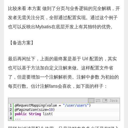
比较来看 本方案 做到了分页与业务逻辑的完全解耦，开
发者无需关注分页，全部通过配置实现。通过这个例子
也可以反映出Mybatis在底层开发上有其独特的优势。
【备选方案】
最后再闲扯下，上面的最终案是基于 Url 配置的，其实
也可以基于方法加自定义注解来做。这样配置文件省
了，但是要增加一个注解解析类。注解中参数 为初始的
每页行数。估计注解fans会喜欢，如下面的样子：
Java
1
@RequestMapping
(
value
=
"/user/users"
)
2
@Pagination
(
size
=
10
)
3
public
String
list
(
4
.
.
.