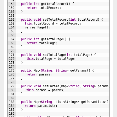
157
158
public
int
getTotalRecord
(
)
{
159
return
totalRecord
;
160
}
161
162
public
void
setTotalRecord
(
int
totalRecord
)
{
163
this
.
totalRecord
=
totalRecord
;
164
refreshPage
(
)
;
165
}
166
167
public
int
getTotalPage
(
)
{
168
return
totalPage
;
169
}
170
171
public
void
setTotalPage
(
int
totalPage
)
{
172
this
.
totalPage
=
totalPage
;
173
}
174
175
public
Map
<
String
,
String
>
getParams
(
)
{
176
return
params
;
177
}
178
179
public
void
setParams
(
Map
<
String
,
String
>
params
)
{
180
this
.
params
=
params
;
181
}
182
183
public
Map
<
String
,
List
<String>
>
getParamLists
(
)
{
184
return
paramLists
;
185
}
186