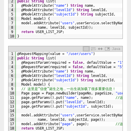
2
public
String
list
(
3
@ModelAttribute
(
"name"
)
String
name
,
4
@ModelAttribute
(
"levelId"
)
String
levelId
,
5
@ModelAttribute
(
"subjectId"
)
String
subjectId
,
6
Model 
model
)
{
7
model
.
addAttribute
(
"users"
,
userService
.
selectByNameLe
8
name
,
levelId
,
subjectId
)
)
;
9
return
USER_LIST_JSP
;
10
}
Java
1
@RequestMapping
(
value
=
"/user/users"
)
2
public
String
list
(
3
@RequestParam
(
required
=
false
,
defaultValue
=
"1"
)
i
4
@RequestParam
(
required
=
false
,
defaultValue
=
"5"
)
i
5
@ModelAttribute
(
"name"
)
String
name
,
6
@ModelAttribute
(
"levelId"
)
String
levelId
,
7
@ModelAttribute
(
"subjectId"
)
String
subjectId
,
8
Model 
model
)
{
9
// 这里是“信使”诞生之地，一出生就加载了很多重要信息！
10
Page 
page
=
Page
.
newBuilder
(
pageNo
,
pageSize
,
"users"
11
page
.
getParams
(
)
.
put
(
"name"
,
name
)
;
//这里
12
page
.
getParams
(
)
.
put
(
"levelId"
,
levelId
)
;
13
page
.
getParams
(
)
.
put
(
"subjectId"
,
subjectId
)
;
14
15
model
.
addAttribute
(
"users"
,
userService
.
selectByNameLe
16
name
,
levelId
,
subjectId
,
page
)
)
;
17
model
.
addAttribute
(
"page"
,
page
)
;
//这里将
18
return
USER_LIST_JSP
;