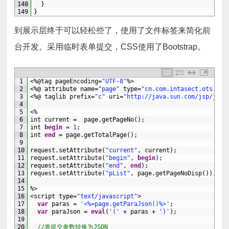
148
}
149
}
到展示层终于可以轻松些了，使用了文件标签来简化前
台开发。采用临时表单提交，CSS使用了Bootstrap。
1
<%
@tag
pageEncoding
=
"UTF-8"
%>
2
<%
@
attribute
name
=
"page"
type
=
"cn.com.intasect.ots.com
3
<%
@
taglib
prefix
=
"c"
uri
=
"http://java.sun.com/jsp/jstl
4
5
<%
6
int
current
=
page
.
getPageNo
(
)
;
7
int
begin
=
1
;
8
int
end
=
page
.
getTotalPage
(
)
;
9
10
request
.
setAttribute
(
"current"
,
current
)
;
11
request
.
setAttribute
(
"begin"
,
begin
)
;
12
request
.
setAttribute
(
"end"
,
end
)
;
13
request
.
setAttribute
(
"pList"
,
page
.
getPageNoDisp
(
)
)
;
14
15
%>
16
<script 
type
=
"text/javascript"
>
17
var
paras
=
'<%=page.getParaJson()%>'
;
18
var
paraJson
=
eval
(
'('
+
paras
+
')'
)
;
19
20
//将提交参数转换为JSON