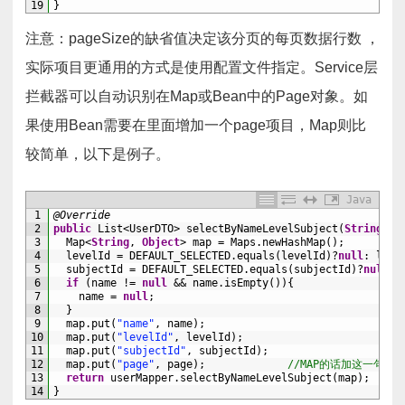
19
}
注意：pageSize的缺省值决定该分页的每页数据行数 ，
实际项目更通用的方式是使用配置文件指定。Service层
拦截器可以自动识别在Map或Bean中的Page对象。如
果使用Bean需要在里面增加一个page项目，Map则比
较简单，以下是例子。
Java
1
@Override
2
public
List
<UserDTO>
selectByNameLevelSubject
(
String
na
3
Map
<
String
,
Object
>
map
=
Maps
.
newHashMap
(
)
;
4
levelId
=
DEFAULT_SELECTED
.
equals
(
levelId
)
?
null
:
leve
5
subjectId
=
DEFAULT_SELECTED
.
equals
(
subjectId
)
?
null
:
6
if
(
name
!=
null
&&
name
.
isEmpty
(
)
)
{
7
name
=
null
;
8
}
9
map
.
put
(
"name"
,
name
)
;
10
map
.
put
(
"levelId"
,
levelId
)
;
11
map
.
put
(
"subjectId"
,
subjectId
)
;
12
map
.
put
(
"page"
,
page
)
;
//MAP的话加这一句就O
13
return
userMapper
.
selectByNameLevelSubject
(
map
)
;
14
}