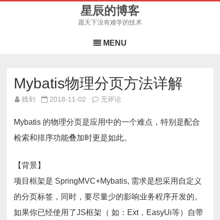
星辰的博客
愿天下没有难学的技术
Skip
to
MENU
content
Mybatis物理分页方法详解
Mybatis
残剑
2018-11-02
无评论
物
理
分
Mybatis 的物理分页是应用中的一个难点，特别是配合
页
方
检索和排序功能叠加时更是如此。
法
详
解
【背景】
项目框架是 SpringMVC+Mybatis, 需求是想采用自定义
的分页标签，同时，要尽量少的影响业务程序开发的。
如果你已经使用了JS框架（ 如：Ext，EasyUi等）自带