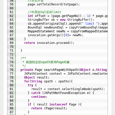
58
//分页计算
59
page
.
setTotalRecord
(
totpage
)
;
60
61
//对原始Sql追加limit
62
int
offset
=
(
page
.
getPageNo
(
)
-
1
)
*
page
.
getPa
63
StringBuffer 
sb
=
new
StringBuffer
(
)
;
64
sb
.
append
(
originalSql
)
.
append
(
" limit "
)
.
append
(
65
BoundSql 
newBoundSql
=
copyFromBoundSql
(
mappedSt
66
MappedStatement 
newMs
=
copyFromMappedStatement
(
67
invocation
.
getArgs
(
)
[
0
]
=
newMs
;
68
}
69
return
invocation
.
proceed
(
)
;
70
71
}
72
73
/**
74
   * 根据给定的xpath查询Page对象
75
   */
76
private
Page 
searchPageWithXpath
(
Object
o
,
String
.
.
.
77
JXPathContext 
context
=
JXPathContext
.
newContext
(
o
78
Object
result
;
79
for
(
String
xpath
:
xpaths
)
{
80
try
{
81
result
=
context
.
selectSingleNode
(
xpath
)
;
82
}
catch
(
JXPathNotFoundException
e
)
{
83
continue
;
84
}
85
if
(
result 
instanceof
Page
)
{
86
return
(
Page
)
result
;
87
}