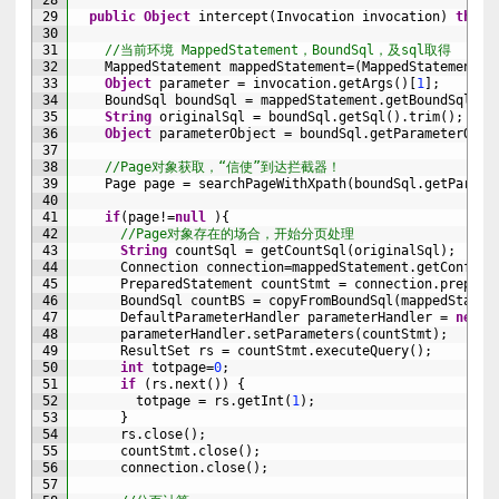
28
29
public
Object
intercept
(
Invocation 
invocation
)
throw
30
31
//当前环境 MappedStatement，BoundSql，及sql取得
32
MappedStatement 
mappedStatement
=
(
MappedStatement
)
i
33
Object
parameter
=
invocation
.
getArgs
(
)
[
1
]
;
34
BoundSql 
boundSql
=
mappedStatement
.
getBoundSql
(
pa
35
String
originalSql
=
boundSql
.
getSql
(
)
.
trim
(
)
;
36
Object
parameterObject
=
boundSql
.
getParameterObje
37
38
//Page对象获取，“信使”到达拦截器！
39
Page 
page
=
searchPageWithXpath
(
boundSql
.
getParame
40
41
if
(
page
!=
null
)
{
42
//Page对象存在的场合，开始分页处理
43
String
countSql
=
getCountSql
(
originalSql
)
;
44
Connection 
connection
=
mappedStatement
.
getConfigu
45
PreparedStatement 
countStmt
=
connection
.
prepare
46
BoundSql 
countBS
=
copyFromBoundSql
(
mappedStatem
47
DefaultParameterHandler 
parameterHandler
=
new
D
48
parameterHandler
.
setParameters
(
countStmt
)
;
49
ResultSet 
rs
=
countStmt
.
executeQuery
(
)
;
50
int
totpage
=
0
;
51
if
(
rs
.
next
(
)
)
{
52
totpage
=
rs
.
getInt
(
1
)
;
53
}
54
rs
.
close
(
)
;
55
countStmt
.
close
(
)
;
56
connection
.
close
(
)
;
57