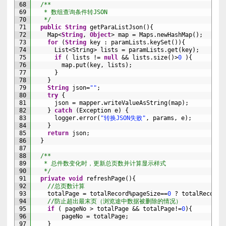
68
/**
69
   * 数组查询条件转JSON
70
   */
71
public
String
getParaListJson
(
)
{
72
Map
<
String
,
Object
>
map
=
Maps
.
newHashMap
(
)
;
73
for
(
String
key
:
paramLists
.
keySet
(
)
)
{
74
List
<String>
lists
=
paramLists
.
get
(
key
)
;
75
if
(
lists
!=
null
&&
lists
.
size
(
)
>
0
)
{
76
map
.
put
(
key
,
lists
)
;
77
}
78
}
79
String
json
=
""
;
80
try
{
81
json
=
mapper
.
writeValueAsString
(
map
)
;
82
}
catch
(
Exception
e
)
{
83
logger
.
error
(
"转换JSON失败"
,
params
,
e
)
;
84
}
85
return
json
;
86
}
87
88
/**
89
   * 总件数变化时，更新总页数并计算显示样式
90
   */
91
private
void
refreshPage
(
)
{
92
//总页数计算
93
totalPage
=
totalRecord
%
pageSize
==
0
?
totalRecord
/
94
//防止超出最末页（浏览途中数据被删除的情况）
95
if
(
pageNo
>
totalPage
&&
totalPage
!=
0
)
{
96
pageNo
=
totalPage
;
97
}