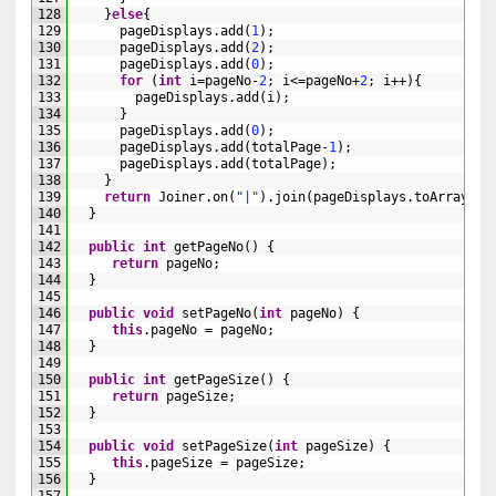
128
}
else
{
129
pageDisplays
.
add
(
1
)
;
130
pageDisplays
.
add
(
2
)
;
131
pageDisplays
.
add
(
0
)
;
132
for
(
int
i
=
pageNo
-
2
;
i
<=
pageNo
+
2
;
i
++
)
{
133
pageDisplays
.
add
(
i
)
;
134
}
135
pageDisplays
.
add
(
0
)
;
136
pageDisplays
.
add
(
totalPage
-
1
)
;
137
pageDisplays
.
add
(
totalPage
)
;
138
}
139
return
Joiner
.
on
(
"|"
)
.
join
(
pageDisplays
.
toArray
(
)
)
140
}
141
142
public
int
getPageNo
(
)
{
143
return
pageNo
;
144
}
145
146
public
void
setPageNo
(
int
pageNo
)
{
147
this
.
pageNo
=
pageNo
;
148
}
149
150
public
int
getPageSize
(
)
{
151
return
pageSize
;
152
}
153
154
public
void
setPageSize
(
int
pageSize
)
{
155
this
.
pageSize
=
pageSize
;
156
}