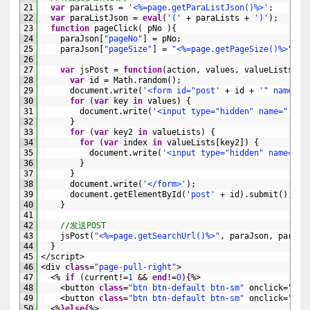
21
var
paraLists
=
'<%=page.getParaListJson()%>'
;
22
var
paraListJson
=
eval
(
'('
+
paraLists
+
')'
)
;
23
function
pageClick
(
pNo
)
{
24
paraJson
[
"pageNo"
]
=
pNo
;
25
paraJson
[
"pageSize"
]
=
"<%=page.getPageSize()%>"
;
26
27
var
jsPost
=
function
(
action
,
values
,
valueLists
)
{
28
var
id
=
Math
.
random
(
)
;
29
document
.
write
(
'<form id="post'
+
id
+
'" name="p
30
for
(
var
key 
in
values
)
{
31
document
.
write
(
'<input type="hidden" name="'
+
32
}
33
for
(
var
key2 
in
valueLists
)
{
34
for
(
var
index 
in
valueLists
[
key2
]
)
{
35
document
.
write
(
'<input type="hidden" name="'
36
}
37
}
38
document
.
write
(
'</form>'
)
;
39
document
.
getElementById
(
'post'
+
id
)
.
submit
(
)
;
40
}
41
42
//发送POST
43
jsPost
(
"<%=page.getSearchUrl()%>"
,
paraJson
,
paraLi
44
}
45
</script>
46
<
div 
class
=
"page-pull-right"
>
47
<%
if
(
current
!=
1
&&
end
!=
0
)
{
%>
48
<
button 
class
=
"btn btn-default btn-sm"
onclick
=
"pag
49
<
button 
class
=
"btn btn-default btn-sm"
onclick
=
"pag
50
<%
}
else
{
%>