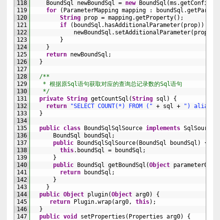
118
BoundSql 
newBoundSql
=
new
BoundSql
(
ms
.
getConfigur
119
for
(
ParameterMapping 
mapping
:
boundSql
.
getParame
120
String
prop
=
mapping
.
getProperty
(
)
;
121
if
(
boundSql
.
hasAdditionalParameter
(
prop
)
)
{
122
newBoundSql
.
setAdditionalParameter
(
prop
,
b
123
}
124
}
125
return
newBoundSql
;
126
}
127
128
/**
129
   * 根据原Sql语句获取对应的查询总记录数的Sql语句
130
   */
131
private
String
getCountSql
(
String
sql
)
{
132
return
"SELECT COUNT(*) FROM ("
+
sql
+
") aliasFo
133
}
134
135
public
class
BoundSqlSqlSource
implements
SqlSource
136
BoundSql 
boundSql
;
137
public
BoundSqlSqlSource
(
BoundSql 
boundSql
)
{
138
this
.
boundSql
=
boundSql
;
139
}
140
public
BoundSql 
getBoundSql
(
Object
parameterObje
141
return
boundSql
;
142
}
143
}
144
public
Object
plugin
(
Object
arg0
)
{
145
return
Plugin
.
wrap
(
arg0
,
this
)
;
146
}
147
public
void
setProperties
(
Properties 
arg0
)
{