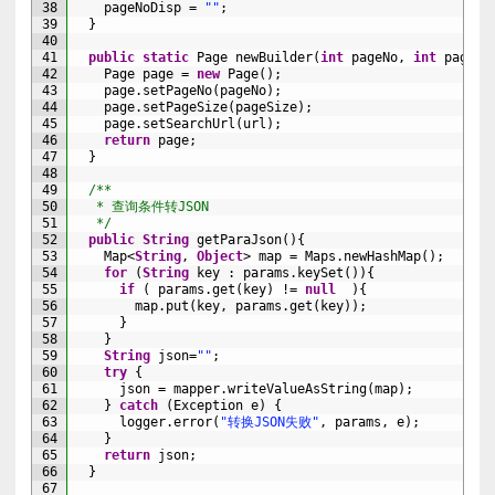
38
pageNoDisp
=
""
;
39
}
40
41
public
static
Page 
newBuilder
(
int
pageNo
,
int
pageSi
42
Page 
page
=
new
Page
(
)
;
43
page
.
setPageNo
(
pageNo
)
;
44
page
.
setPageSize
(
pageSize
)
;
45
page
.
setSearchUrl
(
url
)
;
46
return
page
;
47
}
48
49
/**
50
   * 查询条件转JSON
51
   */
52
public
String
getParaJson
(
)
{
53
Map
<
String
,
Object
>
map
=
Maps
.
newHashMap
(
)
;
54
for
(
String
key
:
params
.
keySet
(
)
)
{
55
if
(
params
.
get
(
key
)
!=
null
)
{
56
map
.
put
(
key
,
params
.
get
(
key
)
)
;
57
}
58
}
59
String
json
=
""
;
60
try
{
61
json
=
mapper
.
writeValueAsString
(
map
)
;
62
}
catch
(
Exception
e
)
{
63
logger
.
error
(
"转换JSON失败"
,
params
,
e
)
;
64
}
65
return
json
;
66
}
67