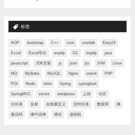
标签
AOP
bootstrap
C++
cron
crontab
EasyUI
Excel
Excel导出
expdp
GC
impdp
java
javascript
JDK安装
js
json
jta
JVM
Linux
MQ
MyBatis
MySQL
Nginx
oracle
PHP
POI
Redis
shiro
Spring
springboot
SpringMVC
vector
wordpress
上传
分区
分区表
反射
在线重定义
定时任务
数据库
栈
激活码
缠中说禅
缠论
虚拟机