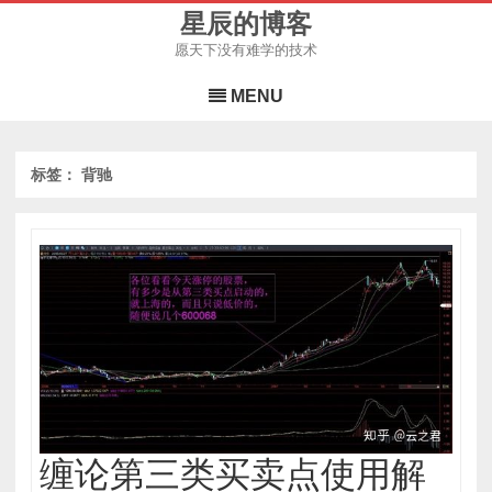
星辰的博客
愿天下没有难学的技术
Skip
to
MENU
content
标签：
背驰
缠论第三类买卖点使用解