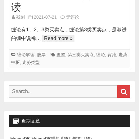
读
缠
残剑
2021-07-21
无评论
论
缠论有1、2、3类买卖点，缠论第3类买卖点，是激进
第
的缠中说禅…
Read more »
三
类
缠论解读
,
股票
盘整
,
第三类买卖点
,
缠论
,
背驰
,
走势
买
中枢
,
走势类型
卖
点
使
用
Search
Sear
解
for:
读
近期文章
MongoDB-MongoDB重装系统后恢复（转）