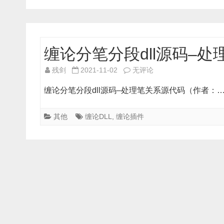
段
dll
源
码
缠论分笔分段dll源码–
–
处
缠
残剑
2021-11-02
无评论
理
论
K
缠论分笔分段dll源码–处理笔关系源代码（作者：
分
线
笔
顶
其他
缠论DLL
,
缠论插件
分
底
段
的
dll
源
源
代
码
码
–
处
理
笔