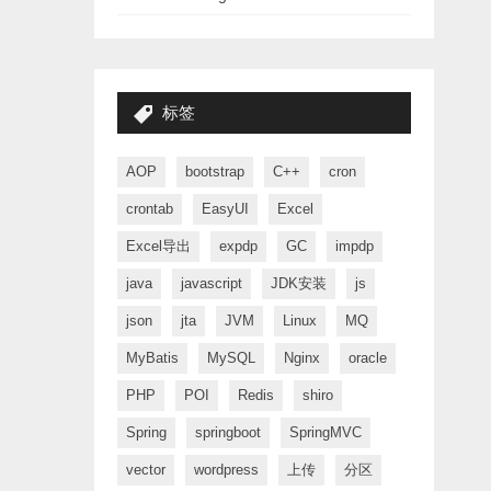
标签
AOP
bootstrap
C++
cron
crontab
EasyUI
Excel
Excel导出
expdp
GC
impdp
java
javascript
JDK安装
js
json
jta
JVM
Linux
MQ
MyBatis
MySQL
Nginx
oracle
PHP
POI
Redis
shiro
Spring
springboot
SpringMVC
vector
wordpress
上传
分区