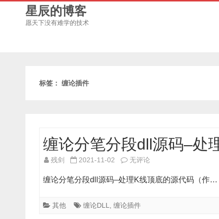
星辰的博客
愿天下没有难学的技术
标签：
缠论插件
缠论分笔分段dll源码–
缠
残剑
2021-11-02
无评论
论
缠论分笔分段dll源码–处理K线顶底的源代码（作
分
笔
其他
缠论DLL
,
缠论插件
分