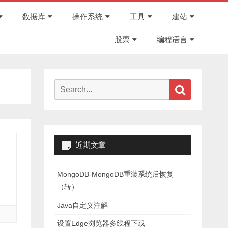
Skip
to
数据库
操作系统
工具
建站
content
股票
编程语言
Search
Search
for:
近期文章
MongoDB-MongoDB重装系统后恢复
（转）
Java自定义注解
设置Edge浏览器多线程下载