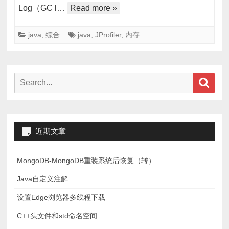
Log（GC l…
Read more »
等
性
java
,
综合
java
,
JProfiler
,
内存
能
分
析
神
Search
Sear
器-
for:
JProfiler
工
具
近期文章
详
解
MongoDB-MongoDB重装系统后恢复（转）
Java自定义注解
设置Edge浏览器多线程下载
C++头文件和std命名空间