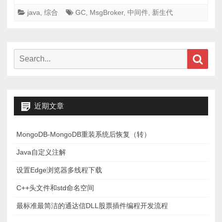
中
java
,
综合
GC
,
MsgBroker
,
中间件
,
新生代
间
件
(MsgBroker)
在
Search
Sear
YGC
for:
优
化
上
近期文章
的
探
MongoDB-MongoDB重装系统后恢复（转）
索
Java自定义注解
设置Edge浏览器多线程下载
C++头文件和std命名空间
最标准最简洁的通达信DLL股票插件编程开发流程