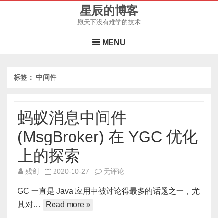
星辰的博客
愿天下没有难学的技术
Skip
to
MENU
content
标签：
中间件
蚂蚁消息中间件
(MsgBroker) 在 YGC 优化
上的探索
蚂
残剑
2020-10-27
无评论
蚁
GC 一直是 Java 应用中被讨论得最多的话题之一，尤
消
其对…
Read more »
息