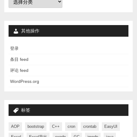
类
其他操作
登录
条目 feed
评论 feed
WordPress.org
标签
AOP
bootstrap
C++
cron
crontab
EasyUI
Excel
Excel导出
expdp
GC
impdp
java